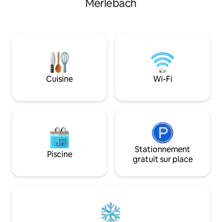
Merlebach
douche - Linge de maison fourni 🌿
de belles balades 
Extérieur : Un jardin accessible vous
l'étang, et pour l
attend, avec un barbecue, un espace
pouvez pousser v
repas extérieur et une aire de jeux pour
à vélo jusqu'à la l
petits et grands. 🚗 Stationnement :
la piste cyclables 
Parking privé devant la maison.
devant chez nous
Cuisine
Wi-Fi
Stationnement
Piscine
gratuit sur place