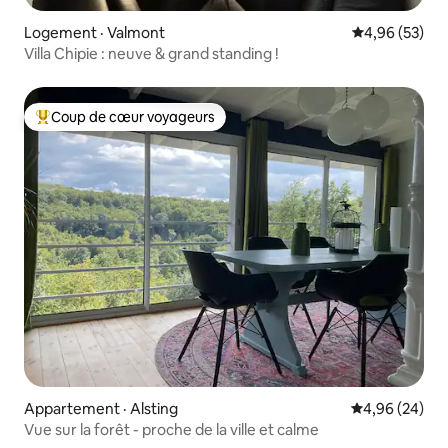
Logement · Valmont
Note moyenne
4,96 (53)
Villa Chipie : neuve & grand standing !
Coup de cœur voyageurs
Coup de cœur voyageurs parmi les plus aimés
Appartement · Alsting
Note moyenne
4,96 (24)
Vue sur la forêt - proche de la ville et calme