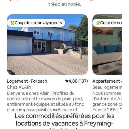
très bien notés.
Coup de cœur voyageurs
Coup de cœur 
Coup de cœur voyageurs parmi les plus aimés
Coup de cœur voy
Logement · Forbach
Note moyenne de 4,88 sur 5, 1
4,88 (187)
Appartement · Far
Chez ALAIN
Beau logement 3 p
privée
Bienvenue chez Alain ! Profitez du
Nous sommes à 4 k
confort de cette maison de plain-pied,
d'autoroute A4 Faré
entièrement équipée et située au fond
grande zone comme
d'une impasse paisible. 🏡 Espace et
France " B'Est ", e
Les commodités préférées pour les
confort : - 3 chambres (3 lits doubles, 1 lit
l'Allemagne. Notre
simple) - Canapé convertible (clic-clac) -
calme, une aire de
locations de vacances à Freyming-
Cuisine équipée - Salle de bain avec
trouvent à 50m. Il y