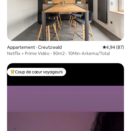
Appartement · Creutzwald
Note moyenne
4,94 (87)
Netflix + Prime Vidéo - 90m2 - 10Min-Arkema/Total
Coup de cœur voyageurs
Coup de cœur voyageurs parmi les plus aimés