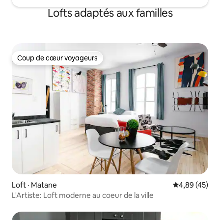
Lofts adaptés aux familles
Coup de cœur voyageurs
Coup de cœur voyageurs
Loft · Matane
Note moyenne
4,89 (45)
L'Artiste: Loft moderne au coeur de la ville