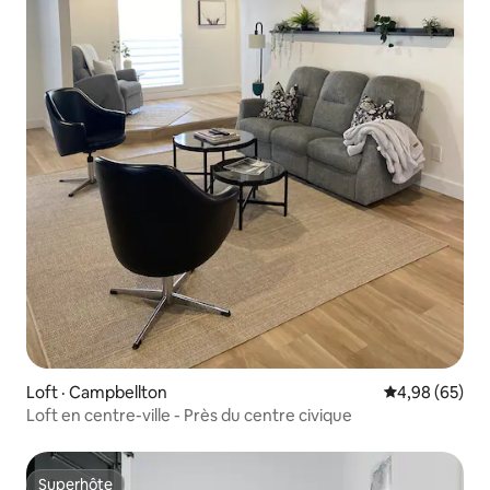
Loft · Campbellton
Note moyenne
4,98 (65)
Loft en centre-ville - Près du centre civique
Superhôte