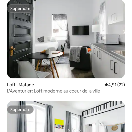
Superhôte
Superhôte
Loft · Matane
Note moyenne
4,91 (22)
L'Aventurier: Loft moderne au coeur de la ville
Superhôte
Superhôte