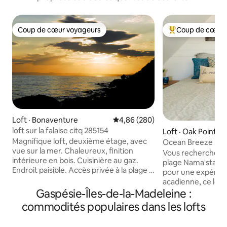
Coup de cœur voyageurs
Coup de cœur 
Coup de cœur voyageurs
Coup de cœur voy
Loft · Bonaventure
Note moyenne de 4,86 sur 5, 2
4,86 (280)
loft sur la falaise citq 285154
Loft · Oak Point
Magnifique loft, deuxième étage, avec
Ocean Breeze Exec
vue sur la mer. Chaleureux, finition
Point, N.-B.
Vous recherchez c
intérieure en bois. Cuisinière au gaz.
plage Nama'stay ? Parfaitement situ
Endroit paisible. Accès privée à la plage à
pour une expérienc
2 minutes de marche, baignade, feux de
acadienne, ce loft
grève, pêche au bar rayé. Situé à 3 km
Gaspésie-Îles-de-la-Madeleine :
dans le paradis d'Oak
du Bioparc. À 300m de la Poissonnerie
en privé au-dessu
commodités populaires dans les lofts
du Pêcheur située au 230 rte 132 est,
et avec un accès di
Bonaventure. À 10 km de Cime
chic urbain propre