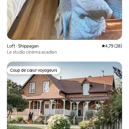
Loft · Shippagan
Note moyenne
4,79 (28)
Le studio cinéma acadien
Coup de cœur voyageurs
Coup de cœur voyageurs