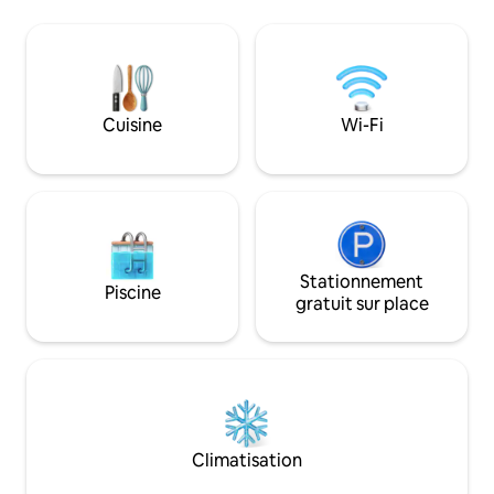
Aventure. À 3 km du Club de Golf
à un million de doll
Fauvel. Rivière Bonaventure (rivière à
Miramichi. Apportez votre maillot de
saumon renommée) facilement
bain, un bon livre,
accessible. À 4 km du village et de ses
profitez-en ! Un « a
différents commerces, restos, station
extérieur offre un
service, boulangerie, épicerie fine,
admirer le lever du 
Cuisine
Wi-Fi
marché IGA, etc... Incroyable couché de
simplement s'asseo
soleil sur la mer. Grand terrain avec
avec la nature.
possible emplacement pour camping.
Petit lit pour enfant disponible.
Stationnement
Piscine
gratuit sur place
Climatisation