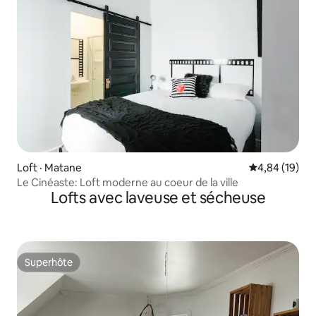
Loft · Matane
Note moyenne
4,84 (19)
Le Cinéaste: Loft moderne au coeur de la ville
Lofts avec laveuse et sécheuse
Superhôte
Superhôte