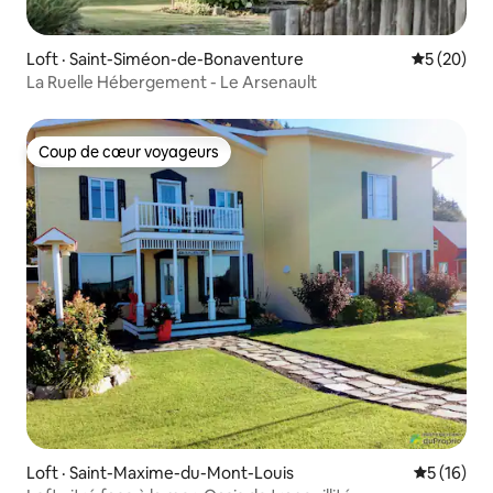
Loft · Saint-Siméon-de-Bonaventure
Note moye
5 (20)
La Ruelle Hébergement - Le Arsenault
Coup de cœur voyageurs
Coup de cœur voyageurs
Loft · Saint-Maxime-du-Mont-Louis
Note moye
5 (16)