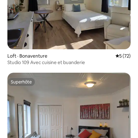
Loft · Bonaventure
Note moye
5 (72)
Studio 109 Avec cuisine et buanderie
Superhôte
Superhôte