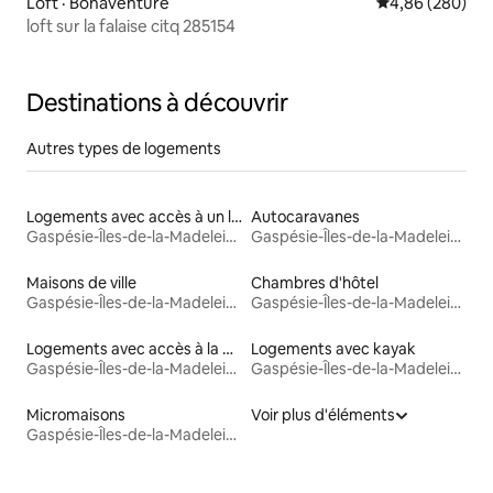
Loft · Bonaventure
Note moyenne 
4,86 (280)
loft sur la falaise citq 285154
Destinations à découvrir
Autres types de logements
Logements avec accès à un lac
Autocaravanes
Gaspésie-Îles-de-la-Madeleine
Gaspésie-Îles-de-la-Madeleine
Maisons de ville
Chambres d'hôtel
Gaspésie-Îles-de-la-Madeleine
Gaspésie-Îles-de-la-Madeleine
Logements avec accès à la plage
Logements avec kayak
Gaspésie-Îles-de-la-Madeleine
Gaspésie-Îles-de-la-Madeleine
Micromaisons
Voir plus d'éléments
Gaspésie-Îles-de-la-Madeleine