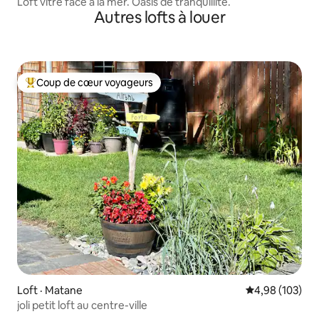
Loft vitré face à la mer. Oasis de tranquillité.
Autres lofts à louer
Coup de cœur voyageurs
Coup de cœur voyageurs parmi les plus aimés
Loft · Matane
Note moyenne 
4,98 (103)
joli petit loft au centre-ville