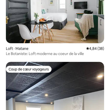
Loft · Matane
Note moyenne
4,84 (38)
Le Botaniste: Loft moderne au coeur de la ville
Coup de cœur voyageurs
Coup de cœur voyageurs