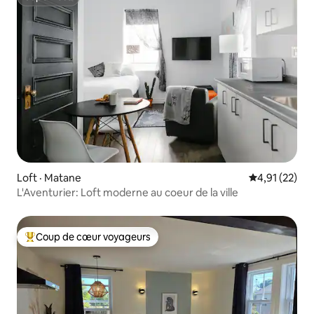
Superhôte
Loft · Matane
Note moyenne
4,91 (22)
L'Aventurier: Loft moderne au coeur de la ville
Coup de cœur voyageurs
Coup de cœur voyageurs parmi les plus aimés