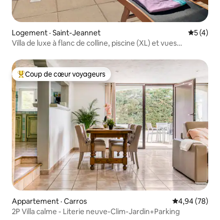
Logement · Saint-Jeannet
Note moy
5 (4)
Villa de luxe à flanc de colline, piscine (XL) et vues
incroyables
Coup de cœur voyageurs
Coup de cœur voyageurs parmi les plus aimés
Appartement · Carros
Note moyenne
4,94 (78)
2P Villa calme - Literie neuve-Clim-Jardin+Parking