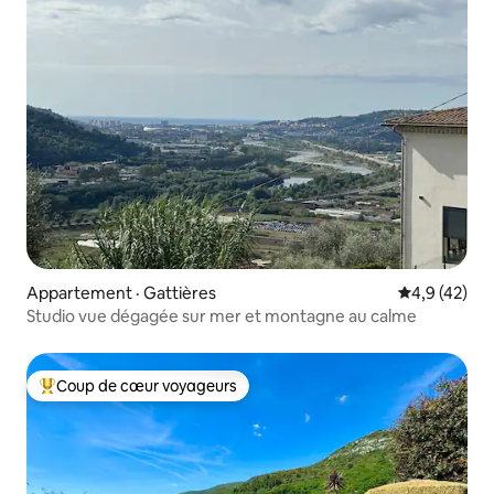
Appartement · Gattières
Note moyenn
4,9 (42)
Studio vue dégagée sur mer et montagne au calme
Coup de cœur voyageurs
Coup de cœur voyageurs parmi les plus aimés