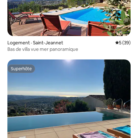
Logement · Saint-Jeannet
Note moye
5 (39)
Bas de villa vue mer panoramique
Superhôte
Superhôte