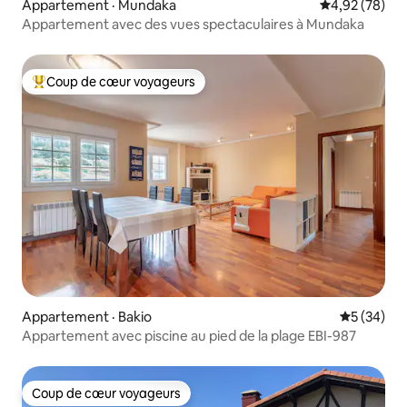
Appartement · Mundaka
Note moyenne
4,92 (78)
Appartement avec des vues spectaculaires à Mundaka
Coup de cœur voyageurs
Coup de cœur voyageurs parmi les plus aimés
Appartement · Bakio
Note moye
5 (34)
Appartement avec piscine au pied de la plage EBI-987
Coup de cœur voyageurs
Coup de cœur voyageurs