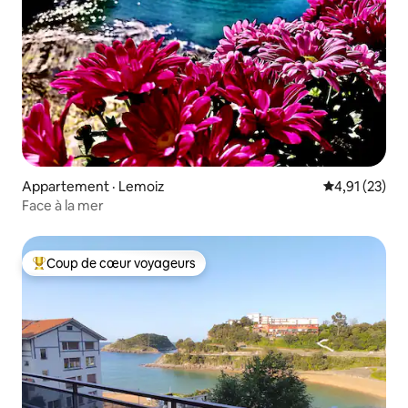
Appartement · Lemoiz
Note moyenne
4,91 (23)
Face à la mer
Coup de cœur voyageurs
Coup de cœur voyageurs parmi les plus aimés