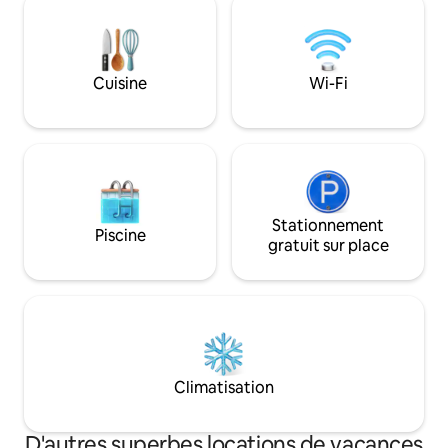
de l'éloignement, le personnel
équipée, ce qui en f
d'entretien doit se déplacer depuis
pour les familles, 
Sevan City, ce qui rend le nettoyage et
groupes d'amis à 
l'entretien plus difficiles et plus coûteux
escapade conforta
que dans les zones urbaines.
Cuisine
Wi-Fi
✅ Incluant Intérieur lumineux Grand
balcon Jardin Bar
Emplacement de la
Stationnement
Piscine
gratuit sur place
Climatisation
D'autres superbes locations de vacances