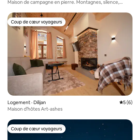
Maison de campagne en pierre. Montagnes, silence,
abeilles
Coup de cœur voyageurs
Coup de cœur voyageurs
Logement · Dilijan
Note moy
5 (6)
Maison d’hôtes Art-ashes
Coup de cœur voyageurs
Coup de cœur voyageurs