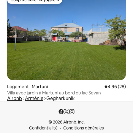
Coup de cœur voyageurs
Logement · Martuni
Note moyenne
4,96 (28)
Villa avec jardin à Martuni au bord du lac Sevan
Airbnb
Arménie
Gegharkunik
© 2026 Airbnb, Inc.
Confidentialité
Conditions générales