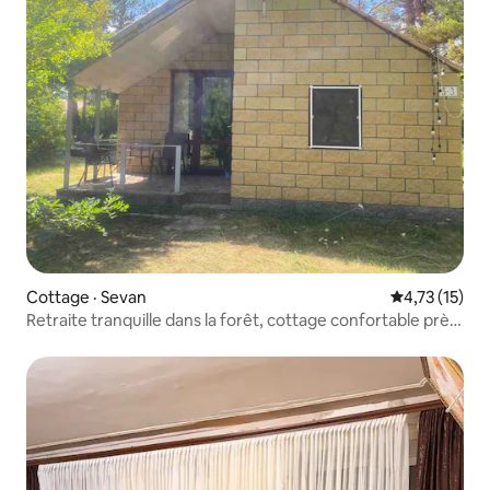
Cottage · Sevan
Note moyenne
4,73 (15)
Retraite tranquille dans la forêt, cottage confortable près
de Sevan