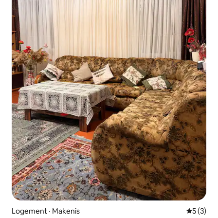
Logement · Makenis
Note moy
5 (3)