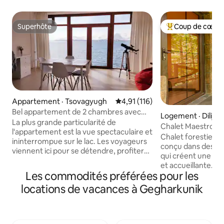
Superhôte
Coup de cœur 
Superhôte
Coup de cœur voy
Appartement · Tsovagyugh
Note moyenne de 4,91 sur 5, 1
4,91 (116)
Bel appartement de 2 chambres avec
Logement · Dilijan
vue sur le lac Sevan
La plus grande particularité de
Chalet Maestro Sun
l'appartement est la vue spectaculaire et
Dilijan
Chalet forestier l
ininterrompue sur le lac. Les voyageurs
conçu dans des cou
viennent ici pour se détendre, profiter
qui créent une a
de la nature, nager, faire de la planche à
et accueillante. Sit
pagaie, méditer, pratiquer le yoga, jouer
Les commodités préférées pour les
forêt de Dilijan, c
au tennis et au billard et passer de beaux
grand balcon idéal 
locations de vacances à Gegharkunik
moments. Ce n'est pas un appartement
pur de la montagn
en ville ou un hôtel de luxe, c'est un
apaisante. Les vo
havre de paix où la vue et la tranquillité
profiter d'une cou
sont les véritables points forts. En raison
barbecue et d'une