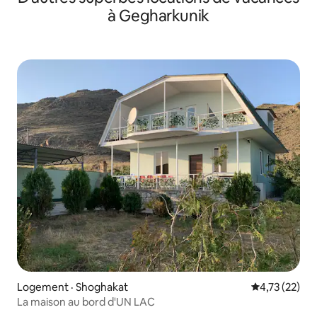
à Gegharkunik
Logement · Shoghakat
Note moyenne
4,73 (22)
La maison au bord d'UN LAC