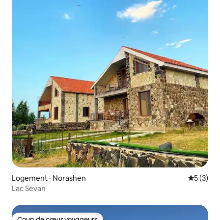
Logement · Norashen
Note moy
5 (3)
Lac Sevan
Coup de cœur voyageurs