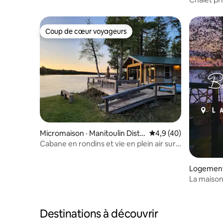
nouvelle 
Coup de cœur voyageurs
Coup de cœur voyageurs
Micromaison · Manitoulin Distri
Note moyenne de 4,9
4,9 (40)
ct
Cabane en rondins et vie en plein air sur
l'île Manitoulin
Logement
La maison
Destinations à découvrir