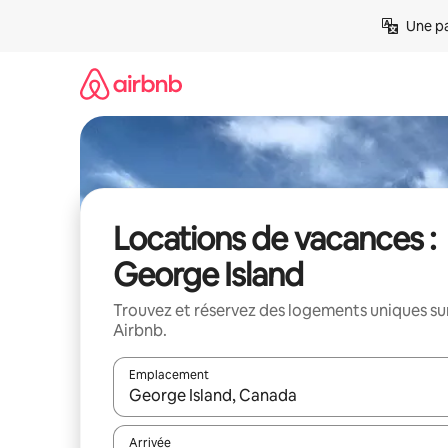
Aller
Une pa
directement
au
contenu
Locations de vacances :
George Island
Trouvez et réservez des logements uniques su
Airbnb.
Emplacement
Quand les résultats sont affichés, parcourez-les en 
Arrivée