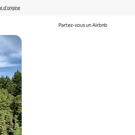
e d'origine
Partez-vous un Airbnb
et en les faisant glisser.