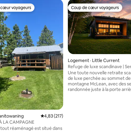
 cœur voyageurs
Coup de cœur voyageurs
 cœur voyageurs
Coup de cœur voyageurs
Logement · Little Current
sur 5, 122 commentaires
Refuge de luxe scandinave | Sen
vue sur les montagnes
Une toute nouvelle retraite sc
de luxe perchée au sommet de 
montagne McLean, avec des se
randonnée juste à la porte arriè
Promenez-vous sur les sentier
Biosphere et Skyline et sur des
kilomètres de routes secondair
Green Bush. À 5 minutes à pied
anitowaning
Note moyenne de 4,83 sur 5, 217 commentai
4,83 (217)
belvédère de McLean's Mountai
À LA CAMPAGNE
des points de vue les plus
 tout réaménagé est situé dans
emblématiques de Manitoulin. 