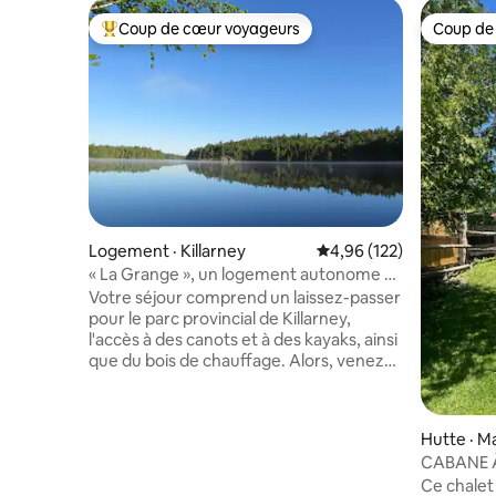
Coup de cœur voyageurs
Coup de
Coup de cœur voyageurs parmi les plus aimés
Coup de
Logement · Killarney
Note moyenne de 4,96 
4,96 (122)
« La Grange », un logement autonome à
l'Avalon Eco Resort
Votre séjour comprend un laissez-passer
pour le parc provincial de Killarney,
l'accès à des canots et à des kayaks, ainsi
que du bois de chauffage. Alors, venez
passer une journée ou deux loin du bruit
de la vie quotidienne et découvrez ce
que Killarney a à offrir. Quelques
Hutte · M
remarques qui pourraient être utiles :
CABANE 
nos cabanes ne sont probablement pas
Ce chalet
approuvées par HGTV. La grange est