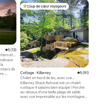
Cabane ·
Coup de cœur voyageurs
Coup
Coup de cœur voyageurs parmi les plus aimés
Coup de
Chalet en
• Spas ex
Bienvenu
bord de l
au-dessus
Entourée 
nordique,
allie lux
dans l'es
détendez-
Note moyenne de 5 sur 5, 13 commentaires
5 (13)
ou dans l
tiers et
6 person
andinave
conforta
la
avec un l
ntiers de
fauteuils
Cottage · Killarney
Note moyenne de 5
5 (91)
re.
connexio
Chalet en bord de lac, avec vue
s
inoubliab
imprenable.
Killarney Shack Retreat est un chalet
inoubliabl
rustique 4 saisons bien équipé ! Perché
es dans le
au-dessus d'une belle plage de sable
 du
res
avec vue imprenable sur les montagnes
n, l'un
LaCloche, à environ 3 km du village de
Killarney, à 9 km du parc provincial de
Un café