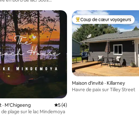
propriété.
Coup de cœur voyageurs
Coup de cœur voyageurs parmi 
 sur 5, 40 commentaires
Maison d'invité · Killarney
Havre de paix sur Tilley Street
 · M'Chigeeng
Note moyenne de 5 sur 5, 4 commentai
5 (4)
 de plage sur le lac Mindemoya