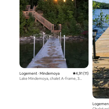
Logement · Mindemoya
Note moyenne de 4,91
4,91 (11)
Lake Mindemoya, chalet A-frame, 3
chambres, peut accueillir 7 personnes,
près du golf!
Logement
Chalet pri