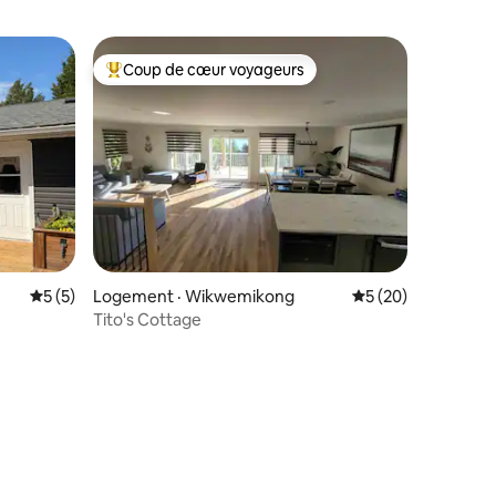
Coup de cœur voyageurs
les plus aimés
Coup de cœur voyageurs parmi les plus aimés
Note moyenne de 5 sur 5, 5 commentaires
5 (5)
Logement · Wikwemikong
Note moyenne de 5
5 (20)
Tito's Cottage
res