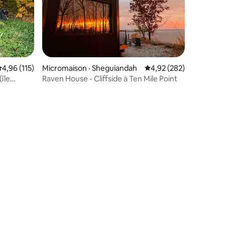
ote moyenne de 4,96 sur 5, 115 commentaires
4,96 (115)
Micromaison · Sheguiandah
Note moyenne de 4,92 
4,92 (282)
île
Raven House - Cliffside à Ten Mile Point
res