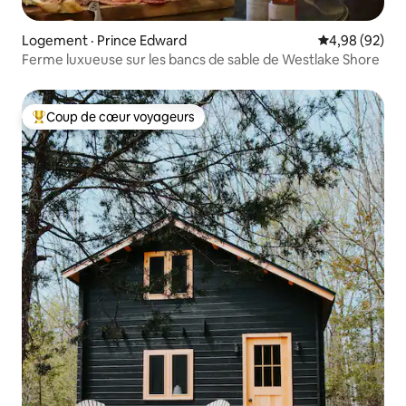
Logement · Prince Edward
Note moyenne
4,98 (92)
Ferme luxueuse sur les bancs de sable de Westlake Shore
Coup de cœur voyageurs
Coup de cœur voyageurs parmi les plus aimés