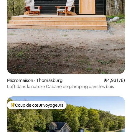
Micromaison · Thomasburg
Note moyenne
4,93 (76)
Loft dans la nature Cabane de glamping dans les bois
Coup de cœur voyageurs
Coup de cœur voyageurs parmi les plus aimés