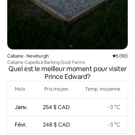
Cabane · Newburgh
Note moye
5 (90)
Cabane Capella à Barking Goat Farms
Quel est le meilleur moment pour visiter
Prince Edward?
Mois
Prix moyen
Temp. moyenne
Janv.
254 $ CAD
-3 °C
Févr.
248 $ CAD
-3 °C