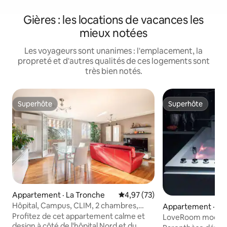
Gières : les locations de vacances les
mieux notées
Les voyageurs sont unanimes : l'emplacement, la
propreté et d'autres qualités de ces logements sont
très bien notés.
Superhôte
Superhôte
Superhôte
Superhôte
Appartement · La Tronche
Note moyenne de 4,97 sur 5, 
4,97 (73)
Hôpital, Campus, CLIM, 2 chambres,
Appartement · Gi
4 personnes, parking, TRAM
Profitez de cet appartement calme et
LoveRoom moderne
design à côté de l'hôpital Nord et du
jacuzzi/sauna priv