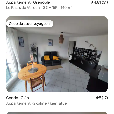
Appartement · Grenoble
Note moyenne
4,81 (31)
Le Palais de Verdun - 3 CH/6P - 140m²
Coup de cœur voyageurs
Coup de cœur voyageurs
Condo · Gières
Note moye
5 (17)
Appartement F2 calme / bien situé