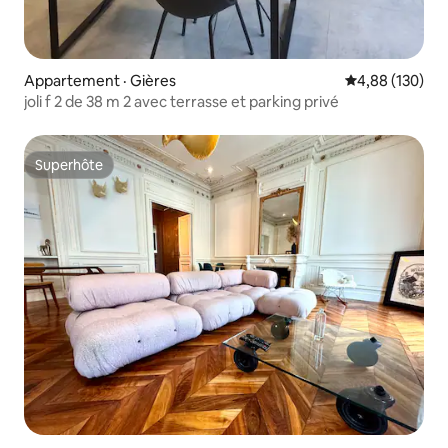
Appartement · Gières
Note moyenne 
4,88 (130)
joli f 2 de 38 m 2 avec terrasse et parking privé
Superhôte
Superhôte