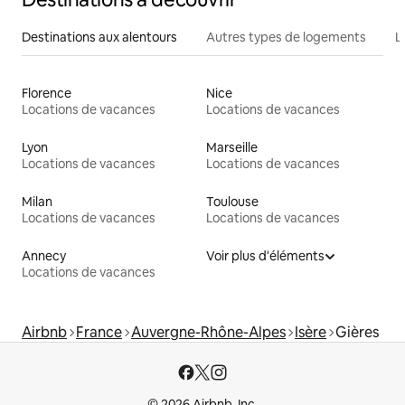
Destinations aux alentours
Autres types de logements
L
Florence
Nice
Locations de vacances
Locations de vacances
Lyon
Marseille
Locations de vacances
Locations de vacances
Milan
Toulouse
Locations de vacances
Locations de vacances
Annecy
Voir plus d'éléments
Locations de vacances
Airbnb
France
Auvergne-Rhône-Alpes
Isère
Gières
© 2026 Airbnb, Inc.