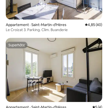
Appartement · Saint-Martin-d'Hères
Note moyenne
4,85 (40)
Le Croizat 3. Parking. Clim. Buanderie
Superhôte
Superhôte
Appartement · Saint-Martin-d'Hères
Note moy
5 (4)