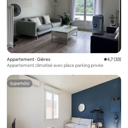
Appartement · Gières
Note moyenn
4,7 (33)
Appartement climatisé avec place parking privée
Superhôte
Superhôte