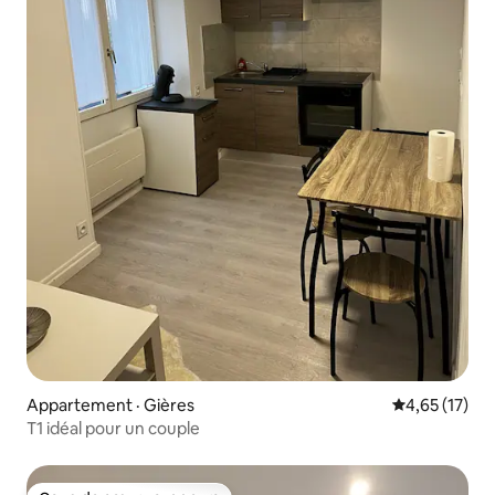
Appartement · Gières
Note moyenne
4,65 (17)
T1 idéal pour un couple