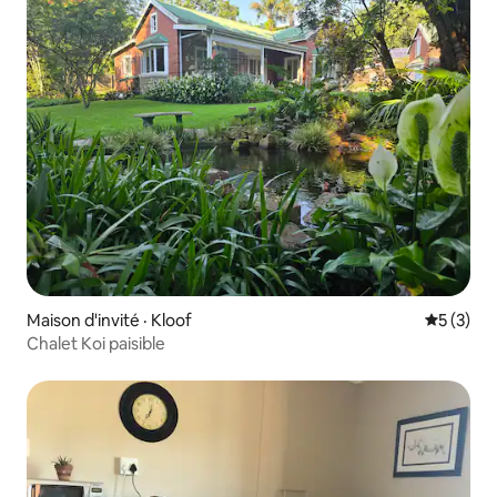
Maison d'invité · Kloof
Note moy
5 (3)
Chalet Koi paisible