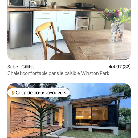
Suite · Gillitts
Note moyenne
4,97 (32)
Chalet confortable dans le paisible Winston Park
Coup de cœur voyageurs
Coup de cœur voyageurs parmi les plus aimés