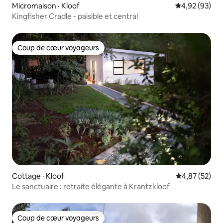
Micromaison · Kloof
Note moyenne
4,92 (93)
Kingfisher Cradle - paisible et central
Coup de cœur voyageurs
Coup de cœur voyageurs
Cottage · Kloof
Note moyenne
4,87 (52)
Le sanctuaire : retraite élégante à Krantzkloof
Coup de cœur voyageurs
Coup de cœur voyageurs