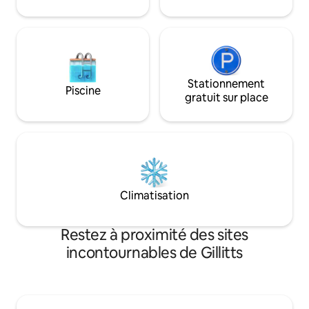
et de chaises ainsi que d'un lit de jour
meilleur café filtr
pour se détendre. Stationnement hors
privé pittoresque.
rue pour 1 voiture.
Stationnement
Piscine
gratuit sur place
Climatisation
Restez à proximité des sites
incontournables de Gillitts