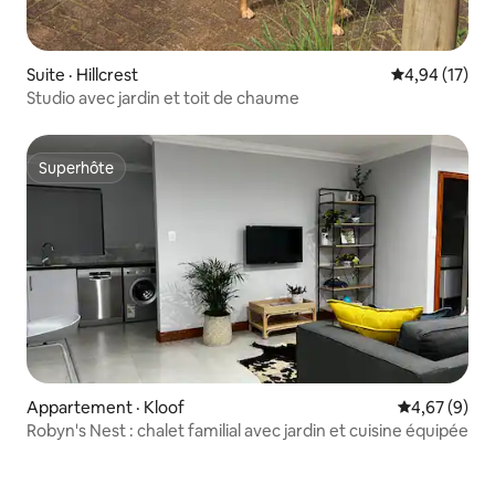
Suite · Hillcrest
Note moyenne
4,94 (17)
Studio avec jardin et toit de chaume
Superhôte
Superhôte
Appartement · Kloof
Note moyenn
4,67 (9)
Robyn's Nest : chalet familial avec jardin et cuisine équipée