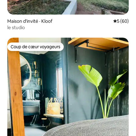
Maison d'invité · Kloof
Note moye
5 (60)
le studio
Coup de cœur voyageurs
Coup de cœur voyageurs