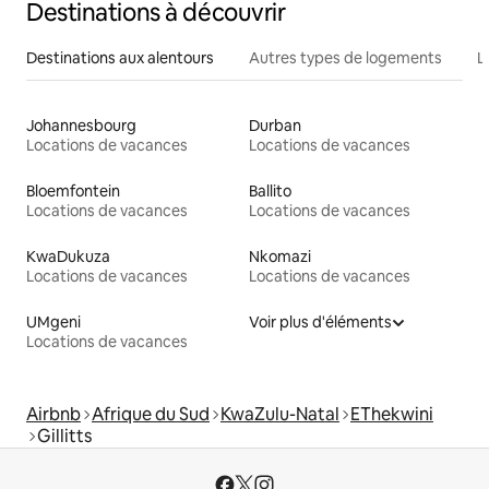
Destinations à découvrir
Destinations aux alentours
Autres types de logements
L
Johannesbourg
Durban
Locations de vacances
Locations de vacances
Bloemfontein
Ballito
Locations de vacances
Locations de vacances
KwaDukuza
Nkomazi
Locations de vacances
Locations de vacances
UMgeni
Voir plus d'éléments
Locations de vacances
Airbnb
Afrique du Sud
KwaZulu-Natal
EThekwini
Gillitts