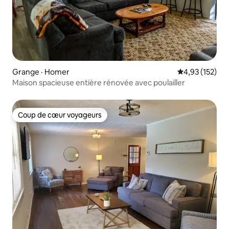
Grange · Homer
Note moyenne 
4,93 (152)
Maison spacieuse entière rénovée avec poulailler
Coup de cœur voyageurs
Coup de cœur voyageurs