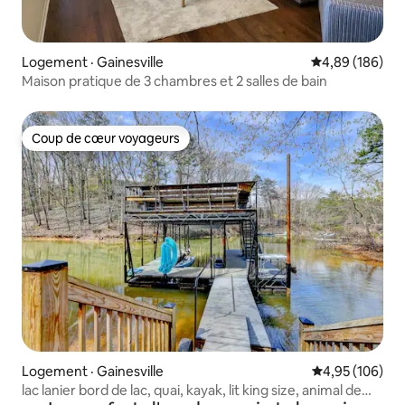
Logement · Gainesville
Note moyenne 
4,89 (186)
Maison pratique de 3 chambres et 2 salles de bain
Coup de cœur voyageurs
Coup de cœur voyageurs
Logement · Gainesville
Note moyenne 
4,95 (106)
lac lanier bord de lac, quai, kayak, lit king size, animal de