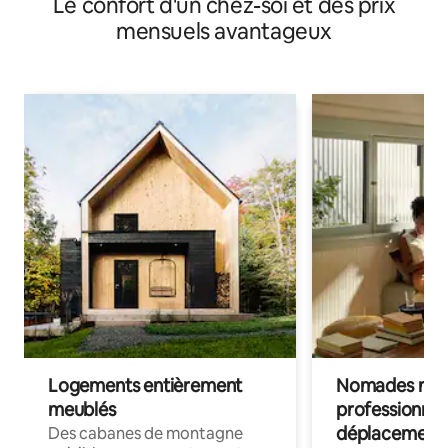
Le confort d'un chez-soi et des prix
compagnie
mensuels avantageux
Logements entièrement
Nomades num
meublés
professionnel
déplacement
Des cabanes de montagne