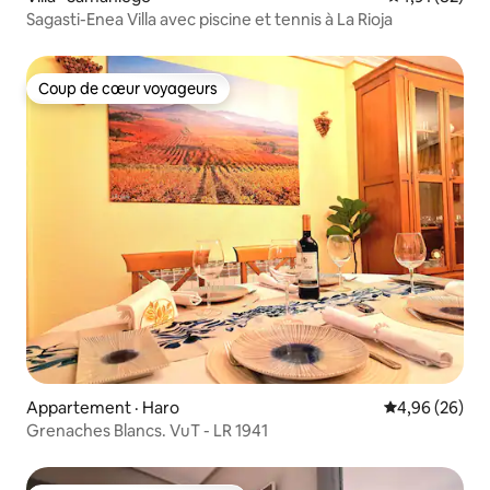
Sagasti-Enea Villa avec piscine et tennis à La Rioja
Coup de cœur voyageurs
Coup de cœur voyageurs
Appartement · Haro
Note moyenne
4,96 (26)
Grenaches Blancs. VuT - LR 1941