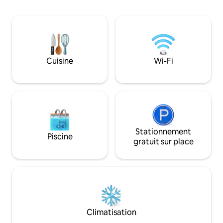
voyageurs le plus confortable possible.
centenaires et à 2
Les chambres sont décorées
Laurel à Logroño. 
individuellement et équipées d'une
vignobles du mond
télévision à écran plat et de matelas haut
unique, vous pourr
de gamme. Les 2 salles de bains privées
moment de détent
sont équipées d'une douche, d'une
ainsi que de la m
baignoire et d'un sèche-cheveux.
Cuisine
Wi-Fi
de la région.
L'appartement offre le Wi-Fi gratuit et
dispose de la climatisation. Téléviseur à
écran plat et imprimante pour
ordinateur. Cuisine entièrement
équipée avec tous les types d'ustensiles
et d'appareils électroménagers.
réfrigérateur, laveuse, lave-vaisselle,
Stationnement
micro-ondes, four, cafetière Dolce
Piscine
gratuit sur place
Gusto avec capsules à la disposition du
client et bouilloire. Le logement dispose
également d'une place de
stationnement privée avec accès direct
à l'appartement, sur réservation et
moyennant un supplément de 15 €/jour.
Climatisation