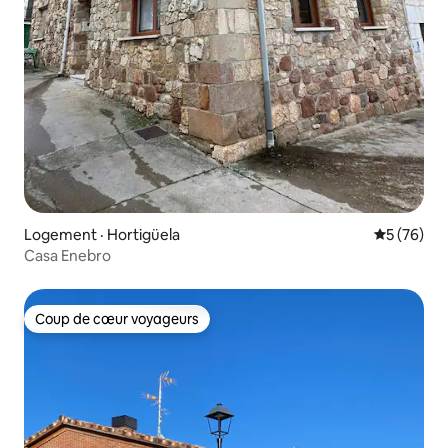
Logement · Hortigüela
Note moye
5 (76)
Casa Enebro
Coup de cœur voyageurs
Coup de cœur voyageurs