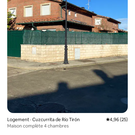
Logement · Cuzcurrita de Río Tirón
Note moyenne
4,96 (25)
Maison complète 4 chambres