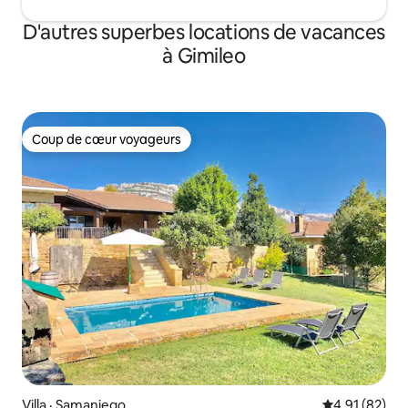
D'autres superbes locations de vacances
à Gimileo
Coup de cœur voyageurs
Coup de cœur voyageurs
Villa · Samaniego
Note moyenne
4,91 (82)