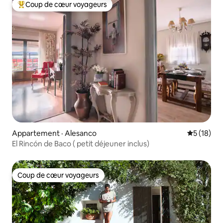
Coup de cœur voyageurs
Coup de cœur voyageurs parmi les plus aimés
Appartement · Alesanco
Note moye
5 (18)
El Rincón de Baco ( petit déjeuner inclus)
Coup de cœur voyageurs
Coup de cœur voyageurs