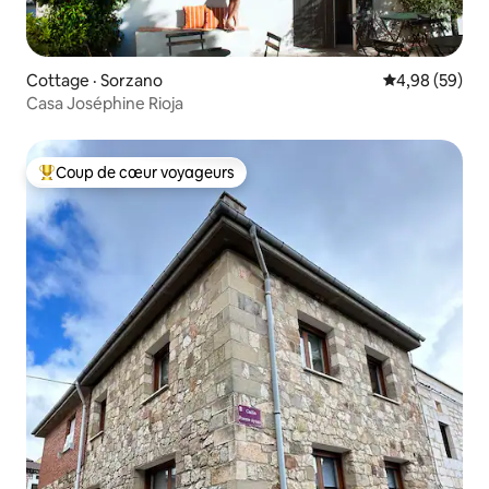
Cottage · Sorzano
Note moyenne
4,98 (59)
Casa Joséphine Rioja
Coup de cœur voyageurs
Coup de cœur voyageurs parmi les plus aimés