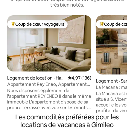
très bien notés.
Coup de cœur voyageurs
Coup de cœur 
Coup de cœur voyageurs parmi les plus aimés
Coup de cœur voy
Logement de location · Har
Note moyenne de 4,97 sur 5, 1
4,97 (136)
Logement · San Vi
o
Appartement Rey Eneo, Appartement
Sonsierra
La Macana : manoi
Cuna Históric...
Nous disposons également de
Sonsierra
La Macana est un m
l'appartement REY ENEO II dans le même
situé à S. Vicente 
immeuble L'appartement dispose de sa
accueille les voya
propre terrasse avec vue sur les monts
profiter du vin et 
Obarenes. Situé dans un quartier calme,
Les commodités préférées pour les
sont à la recherc
loin de l'agitation du centre-ville, c'est un
spécial et d'inspi
locations de vacances à Gimileo
espace très lumineux et accueillant,
situé à seulement 
conçu pour rendre le séjour des
de la gare de Haro