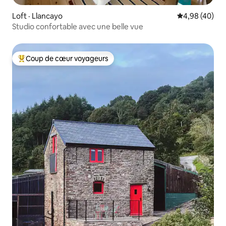
Loft · Llancayo
Note moyenne
4,98 (40)
Studio confortable avec une belle vue
Coup de cœur voyageurs
Coup de cœur voyageurs parmi les plus aimés