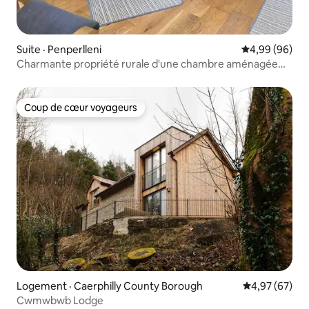
Suite · Penperlleni
Note moyenne
4,99 (96)
Charmante propriété rurale d'une chambre aménagée
dans une ancienne écurie
Coup de cœur voyageurs
Coup de cœur voyageurs
Logement · Caerphilly County Borough
Note moyenne
4,97 (67)
Cwmwbwb Lodge