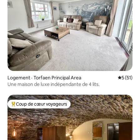
Logement · Torfaen Principal Area
Note moye
5 (51)
Une maison de luxe indépendante de 4 lits.
Coup de cœur voyageurs
Coup de cœur voyageurs parmi les plus aimés