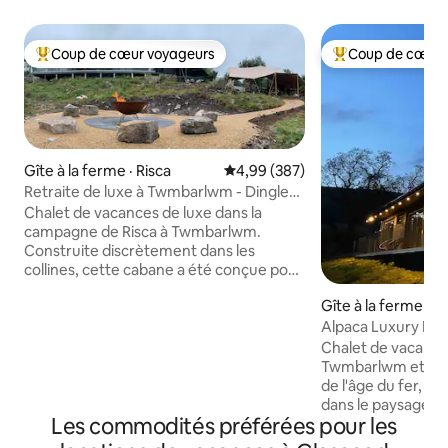
Coup de cœur voyageurs
Coup de cœur 
Coup de cœur voyageurs parmi les plus aimés
Coup de cœur voy
Gîte à la ferme · Risca
Note moyenne de 4,99 sur 5, 3
4,99 (387)
Retraite de luxe à Twmbarlwm - Dingle
Lodge
Chalet de vacances de luxe dans la
campagne de Risca à Twmbarlwm.
Construite discrètement dans les
collines, cette cabane a été conçue pour
des vacances reposantes. Le chalet a
Gîte à la ferme · R
été construit avec le plus grand soin et
équipé de la meilleure isolation pour
Alpaca Luxury Lo
assurer une nuit de sommeil paisible.
Gardenfield
Chalet de vacance
*Nous proposons également d'autres
Twmbarlwm et de l
séjours dans des chalets de luxe. Veuillez
de l'âge du fer, c
nous envoyer un message pour plus de
dans le paysage p
détails* - Trousse de bienvenue gratuite
Les commodités préférées pour les
privées et reposan
- Bain à remous privé et foyer/gril 20 £ -
au sud vers la mo