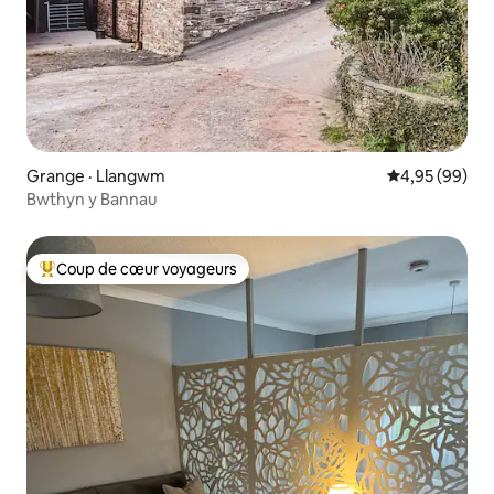
Grange · Llangwm
Note moyenne
4,95 (99)
Bwthyn y Bannau
Coup de cœur voyageurs
Coup de cœur voyageurs parmi les plus aimés