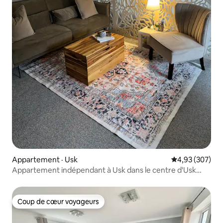
Appartement · Usk
Note moyenne 
4,93 (307)
Appartement indépendant à Usk dans le centre d'Usk
avec petit déjeuner
Coup de cœur voyageurs
Coup de cœur voyageurs