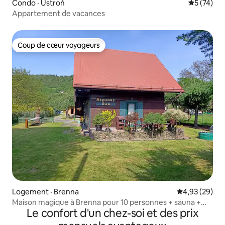
Condo · Ustroń
Note moye
5 (74)
Appartement de vacances
Coup de cœur voyageurs
Coup de cœur voyageurs
Logement · Brenna
Note moyenne
4,93 (29)
Maison magique à Brenna pour 10 personnes + sauna +
Le confort d'un chez-soi et des prix
rivière