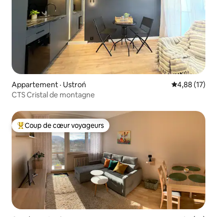
Appartement · Ustroń
Note moyenne
4,88 (17)
CTS Cristal de montagne
Coup de cœur voyageurs
Coup de cœur voyageurs parmi les plus aimés