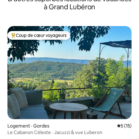
à Grand Lubéron
Coup de cœur voyageurs
Coup de cœur voyageurs parmi les plus aimés
Logement · Gordes
Note moye
5 (15)
Le Cabanon Céleste · Jacuzzi & vue Luberon