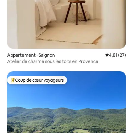
Appartement · Saignon
Note moyenne
4,81 (27)
Atelier de charme sous les toits en Provence
Coup de cœur voyageurs
Coup de cœur voyageurs parmi les plus aimés