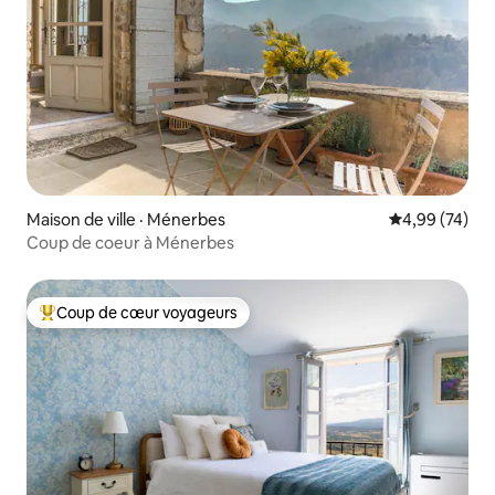
Maison de ville · Ménerbes
Note moyenne
4,99 (74)
Coup de coeur à Ménerbes
Coup de cœur voyageurs
Coup de cœur voyageurs parmi les plus aimés