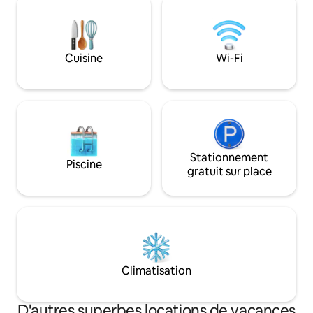
des draps français. Les jours sont remplis
petite piscine, ter
de visites de marchés, d'explorations de
barbecue. WiFi rap
vignobles et de vins au coucher du soleil
Réservable auprès
sous les étoiles. Les cerisiers en fleurs au
ID2779429
Cuisine
Wi-Fi
printemps et les champs de lavande en
été ajoutent au charme des saisons. À
seulement 5 minutes des boulangeries
du village, mais paisiblement isolé.
Stationnement
Piscine
gratuit sur place
Climatisation
D'autres superbes locations de vacances