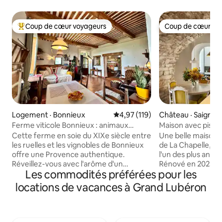
Coup de cœur voyageurs
Coup de cœur vo
Coup de cœur voyageurs parmi les plus aimés
Coup de cœur vo
Logement · Bonnieux
Note moyenne de 4,97 sur 5, 1
4,97 (119)
Château · Saignon
Ferme viticole Bonnieux : animaux
Maison avec pisci
acceptés
colline dans le Lu
Cette ferme en soie du XIXe siècle entre
Une belle maison e
les ruelles et les vignobles de Bonnieux
de La Chapelle, p
offre une Provence authentique.
l'un des plus ancie
Réveillez-vous avec l'arôme d'un
Rénové en 2023, 
Les commodités préférées pour les
expresso sur votre terrasse avec vue sur
contemporain et u
les vignes, puis promenez-vous pour
une destination d
locations de vacances à Grand Lubéron
déguster des croissants chauds au son
deux salles de bai
des cloches. Des murs de pierre
relaxant et spécia
historiques et des poutres en chêne se
par les montagnes
marient avec une cuisine de ferme et
vue exceptionnell