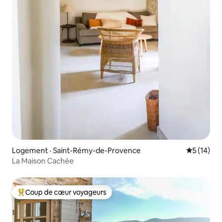
Logement · Saint-Rémy-de-Provence
Note moye
5 (14)
La Maison Cachée
Coup de cœur voyageurs
Coup de cœur voyageurs parmi les plus aimés