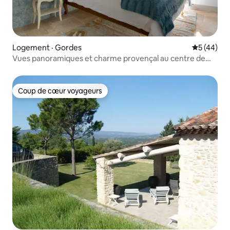
Logement · Gordes
Note moye
5 (44)
Vues panoramiques et charme provençal au centre de
Gordes
Coup de cœur voyageurs
Coup de cœur voyageurs