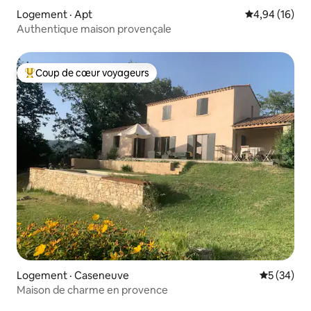
Logement · Apt
Note moyenne
4,94 (16)
Authentique maison provençale
Coup de cœur voyageurs
Coup de cœur voyageurs parmi les plus aimés
Logement · Caseneuve
Note moye
5 (34)
Maison de charme en provence