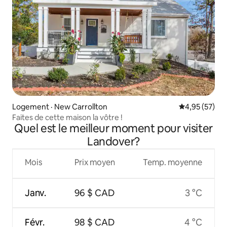
Logement · New Carrollton
Note moyenne
4,95 (57)
Faites de cette maison la vôtre !
Quel est le meilleur moment pour visiter
Landover?
Mois
Prix moyen
Temp. moyenne
Janv.
96 $ CAD
3 °C
Févr.
98 $ CAD
4 °C