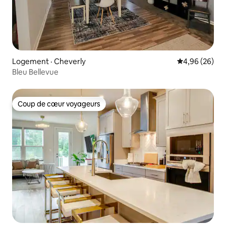
Logement · Cheverly
Note moyenne
4,96 (26)
Bleu Bellevue
Coup de cœur voyageurs
Coup de cœur voyageurs