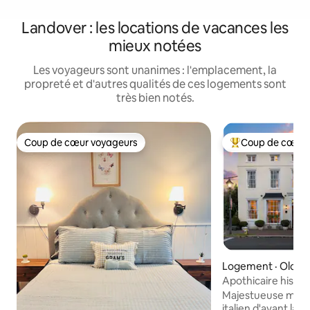
Landover : les locations de vacances les
mieux notées
Les voyageurs sont unanimes : l'emplacement, la
propreté et d'autres qualités de ces logements sont
très bien notés.
Coup de cœur voyageurs
Coup de cœur 
Coup de cœur voyageurs
Coup de cœur voy
Logement · Old T
Apothicaire histori
parentales | Vieille 
Majestueuse maiso
italien d'avant la g