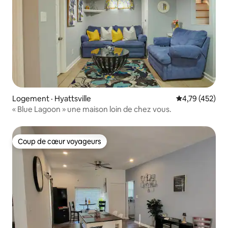
Logement · Hyattsville
Note moyenne 
4,79 (452)
« Blue Lagoon » une maison loin de chez vous.
Coup de cœur voyageurs
Coup de cœur voyageurs