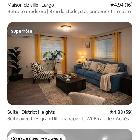
Maison de ville · Largo
Note moyenne
4,94 (16)
Retraite moderne | 3 mi du stade, stationnement + métro
Superhôte
Superhôte
Suite · District Heights
Note moyenne
4,88 (59)
Suite avec très grand lit + canapé-lit. Wi-Fi rapide • Accès
facile au centre-ville
Coup de cœur voyageurs