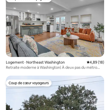
Coup de cœur voyageurs
Logement · Northeast Washington
Note moyenne
4,89 (18)
Retraite moderne à Washington| À deux pas du métro
|Récemment rénové
Coup de cœur voyageurs
Coup de cœur voyageurs