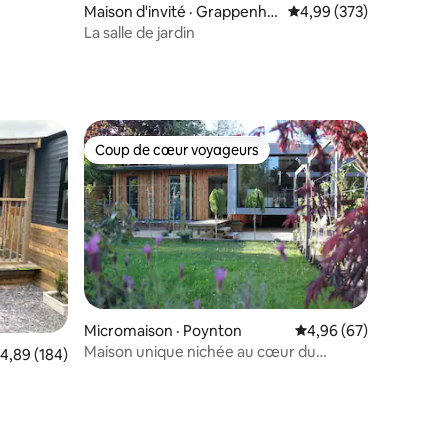
Maison d'invité · Grappenhal
Note moyenne de 4,99 
4,99 (373)
l
La salle de jardin
Coup de cœur voyageurs
Coup de cœur voyageurs
Micromaison · Poynton
Note moyenne de 4,96
4,96 (67)
Maison unique nichée au cœur du
ote moyenne de 4,89 sur 5, 184 commentaires
4,89 (184)
Cheshire