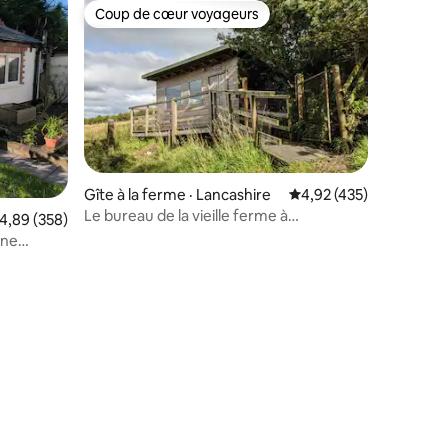
Coup de cœur voyageurs
Coup de cœur voyageurs
Gîte à la ferme · Lancashire
Note moyenne de 4,92 
4,92 (435)
Le bureau de la vieille ferme à
ote moyenne de 4,89 sur 5, 358 commentaires
4,89 (358)
Cronkshaw Fold Farm
une