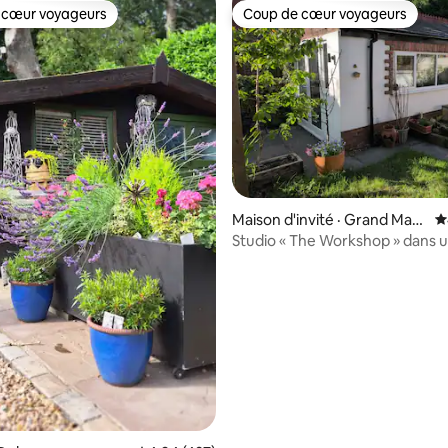
 cœur voyageurs
Coup de cœur voyageurs
 cœur voyageurs
Coup de cœur voyageurs
sur 5, 585 commentaires
Maison d'invité · Grand Man
N
chester
Studio « The Workshop » dans 
banlieue verdoyante