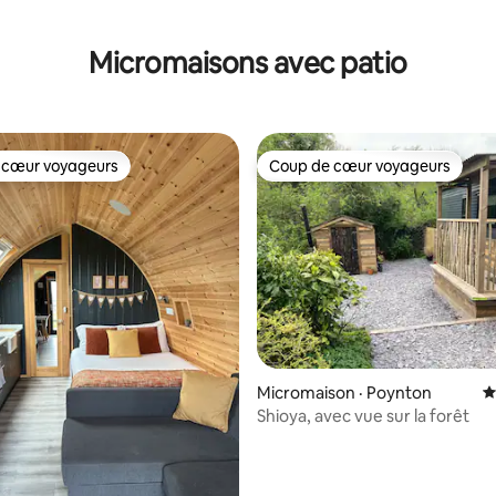
Micromaisons avec patio
 cœur voyageurs
Coup de cœur voyageurs
 cœur voyageurs
Coup de cœur voyageurs
Micromaison · Poynton
N
Shioya, avec vue sur la forêt
sur 5, 434 commentaires