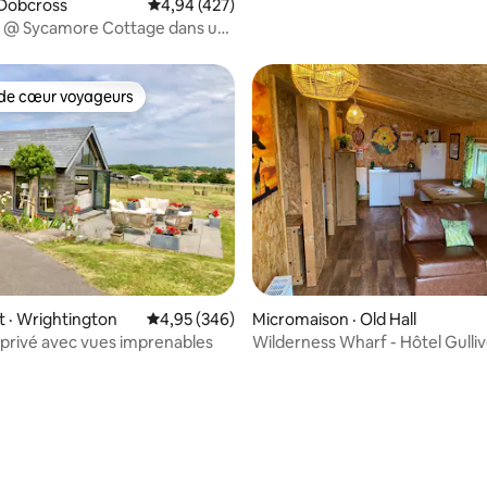
 Dobcross
Note moyenne de 4,94 sur 5, 427 commentai
4,94 (427)
 @ Sycamore Cottage dans un
storique.
de cœur voyageurs
cœur voyageurs parmi les plus aimés
sur 5, 403 commentaires
 · Wrightington
Note moyenne de 4,95 sur 5, 346 commentai
4,95 (346)
Micromaison · Old Hall
l privé avec vues imprenables
Wilderness Wharf - Hôtel Gulliv