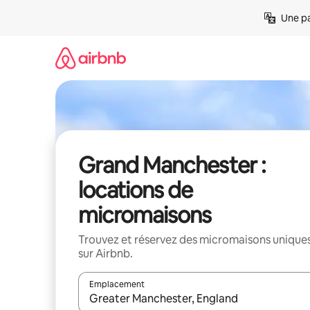
Aller
Une pa
directement
au
contenu
Grand Manchester :
locations de
micromaisons
Trouvez et réservez des micromaisons unique
sur Airbnb.
Emplacement
Quand les résultats sont affichés, parcourez-les en 