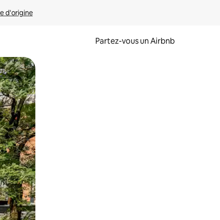
e d'origine
Partez-vous un Airbnb
et en les faisant glisser.