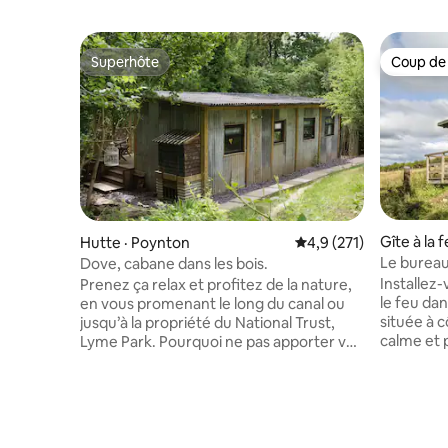
Superhôte
Coup de
Superhôte
Coup de
Gîte à la 
Hutte · Poynton
Note moyenne de 4,9 
4,9 (271)
Le bureau 
Dove, cabane dans les bois.
Cronksha
Installez
Prenez ça relax et profitez de la nature,
le feu da
en vous promenant le long du canal ou
située à c
jusqu’à la propriété du National Trust,
calme et 
Lyme Park. Pourquoi ne pas apporter vos
panoramiq
vélos pour explorer les environs?
vous dans
* Animaux acceptés – Les chiens et les
blottisse
chats doivent être mentionnés sur la
feu, blott
réservation* Aucune de nos chambres
couette e
d'hôtes ne dispose d'une connexion Wi-