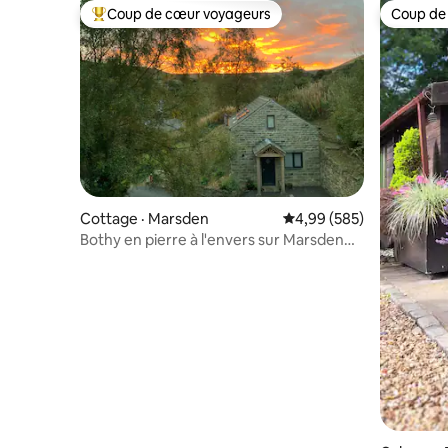
Coup de cœur voyageurs
Coup de
Coup de cœur voyageurs parmi les plus aimés
Coup de
Cottage · Marsden
Note moyenne de 4,99 
4,99 (585)
Bothy en pierre à l'envers sur Marsden
Moor