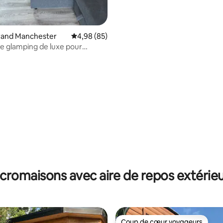
Grand Manchester
Note moyenne de 4,98 sur 5, 85 commentai
4,98 (85)
e glamping de luxe pour
 uniquement
sur 5, 403 commentaires
cromaisons avec aire de repos extérie
Coup de cœur voyageurs