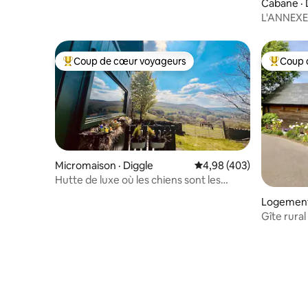
Cabane ·
L'ANNEXE
village hi
Coup de cœur voyageurs
Coup 
Coup de cœur voyageurs parmi les plus aimés
Coup de 
Micromaison · Diggle
Note moyenne de 4,98 
4,98 (403)
Hutte de luxe où les chiens sont les
bienvenus * Vue sur le Peak District
Logement
Gîte rura