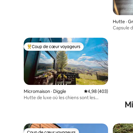
Hutte · 
Capsule d
COUPLES
Coup de cœur voyageurs
Coup de cœur voyageurs parmi les plus aimés
Micromaison · Diggle
Note moyenne de 4,98 
4,98 (403)
Hutte de luxe où les chiens sont les
Mi
bienvenus * Vue sur le Peak District
Coup de cœur voyageurs