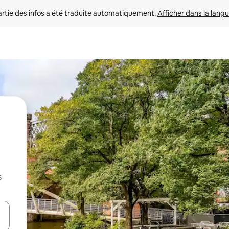
rtie des infos a été traduite automatiquement. 
Afficher dans la langu
s
utilisant les flèches vers le haut et vers le bas, ou en appuyant dessus 