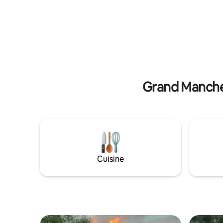
guirlandes lumi
Fi La télévision ne lit que des DVD. Nous
disponible
fournissons 1 seau de bois de chauffage.
supplémentaires. Rése
Le charbon de bois/bois supplémentaire
ferme ave
doit être apporté par les voyageurs. Le
œufs au p
poêle à bois à l'intérieur est électrique. À
chèvres, 
quelques pas de votre véhicule, en
aventurez
descendant des marches, donc pas
sentiers l
adapté aux personnes à mobilité réduite.
Stationnement pour 2 voitures
Grand Manches
Cuisine