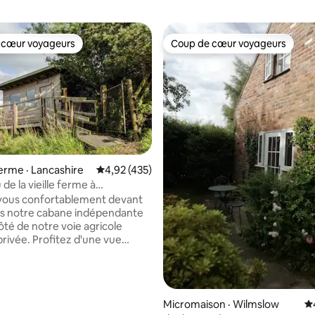
 cœur voyageurs
Coup de cœur voyageurs
 cœur voyageurs
Coup de cœur voyageurs
ferme · Lancashire
Note moyenne de 4,92 sur 5, 435 commentai
4,92 (435)
sur 5, 271 commentaires
de la vieille ferme à
w Fold Farm
-vous confortablement devant
ns notre cabane indépendante
ôté de notre voie agricole
privée. Profitez d'une vue
ue sur la vallée. Détendez-
 le hamac sur la véranda,
z-vous sur le canapé devant le
issez-vous dans le lit sous la
Micromaison · Wilmslow
N
n plumes éclairée avec des