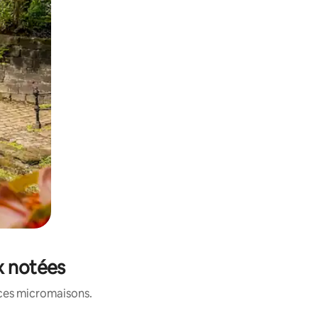
x notées
 ces micromaisons.