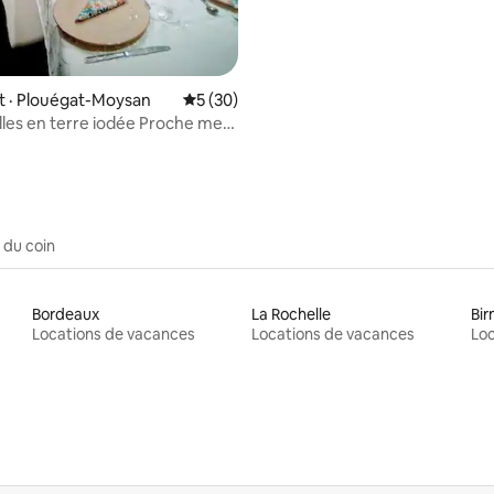
 · Plouégat-Moysan
Note moyenne de 5 sur 5, 30 commentai
5 (30)
lles en terre iodée Proche mer
 du coin
Bordeaux
La Rochelle
Bi
Locations de vacances
Locations de vacances
Loc