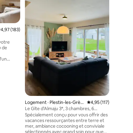
Perros.
Nichée da
mer, cett
célèbre q
offrira u
toutes se
ote moyenne de 4,97 sur 5, 183 commentaires
4,97 (183)
vue panor
Guirec qui
res
contemplation... Idé
votre
cœur de 
u de
accès dire
idéal, en
d'un
votre séj
C'est
 (petit-
t 5
marché de
iques et
la forêt
Logement · Plestin-les-Grèv
Note moyenne de 4,95
4,95 (117)
s Monts
es
Le Gîte d’Almaju 3*, 3 chambres, 6
personnes/Sauna
Spécialement conçu pour vous offrir des
vacances ressourçantes entre terre et
mer, ambiance cocooning et conviviale
sélectionnés avec grand soin pour que