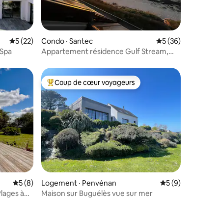
res
Note moyenne de 5 sur 5, 22 commentaires
5 (22)
Condo · Santec
Note moyenne de 5
5 (36)
 Spa
Appartement résidence Gulf Stream,
Santec, Théven
Coup de cœur voyageurs
les plus aimés
Coup de cœur voyageurs parmi les plus aimés
Note moyenne de 5 sur 5, 8 commentaires
5 (8)
Logement · Penvénan
Note moyenne de 
5 (9)
Plages à
Maison sur Buguélès vue sur mer