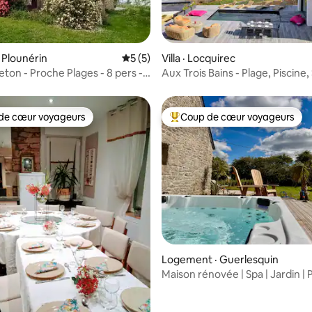
 sur 5, 18 commentaires
 Plounérin
Note moyenne de 5 sur 5, 5 commentai
5 (5)
Villa · Locquirec
eton - Proche Plages - 8 pers -
Aux Trois Bains - Plage, Piscine,
de cœur voyageurs
Coup de cœur voyageurs
cœur voyageurs parmi les plus aimés
Coup de cœur voyageurs parmi 
sur 5, 105 commentaires
Logement · Guerlesquin
Maison rénovée | Spa | Jardin | 
20min