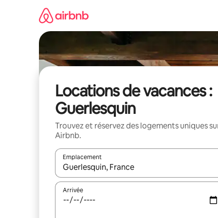
Aller
directement
au
contenu
Locations de vacances :
Guerlesquin
Trouvez et réservez des logements uniques su
Airbnb.
Emplacement
Quand les résultats sont affichés, parcourez-les en 
Arrivée