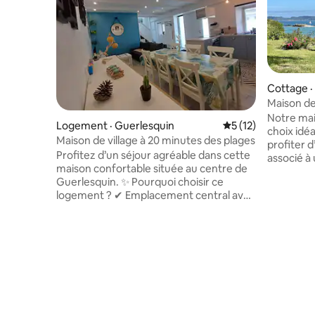
Cottage ·
Maison de
mer 💙
Notre mai
Logement · Guerlesquin
Note moyenne de 5
5 (12)
choix idé
Maison de village à 20 minutes des plages
profiter 
Profitez d’un séjour agréable dans cette
associé à
maison confortable située au centre de
rénovée 
Guerlesquin. ✨ Pourquoi choisir ce
d’amour. E
logement ? ✔ Emplacement central avec
devant la
commerces à pied ✔ Accès rapide aux
et bénéfi
plages et à la côte ✔ Environnement
d’une vue
calme et authentique Accès à de
direct et p
nombreux sentiers de randonnées et
bout du ja
espaces naturels Marché local ambiance
de la mais
bretonne typique 🌊 À découvrir à
GR 34 … K
proximité Côte de Granit Rose Baie de
Morlaix Parc régional d'Armorique, Les