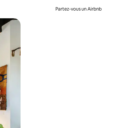
Partez-vous un Airbnb
et en les faisant glisser.