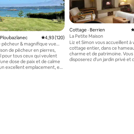
Cottage · Berrien
N
La Petite Maison
 Ploubazlanec
Note moyenne de 4,93 sur 5, 120 commentai
4,93 (120)
Liz et Simon vous accueillent à 
 pêcheur & magnifique vue
cottage entier, dans ce hamea
son de pêcheur en pierres,
 sur 5, 12 commentaires
charme et de patrimoine. Vous
al pour tous ceux qui veulent
disposerez d'un jardin privé et 
d’une dose de paix et de calme
interieur chalereux et confortable. 
 un excellent emplacement, est
proche à pied d'une boulangerie
et décorée avec beaucoup
déjeuner pas fourni). Berrien es
lle est située en première ligne
minutes en voiture d'un super
 baie de Paimpol, orientée sud,
Huelgoat et de ses cafés, bout
cie d’un cadre exceptionnel et
restaurants au bord du lac. Berrien
 imprenable … avec un accès
bénéfice d'un beau paysage de 
rivatif à la mer et à la plage au
de Huelgoat et des sentiers de
rdin… Un rêve de partir à pied
d'Arrée. Morlaix - 22km,
on en longeant la côte ou sur le
Carantec/Locquirec 38km
ayak biplace