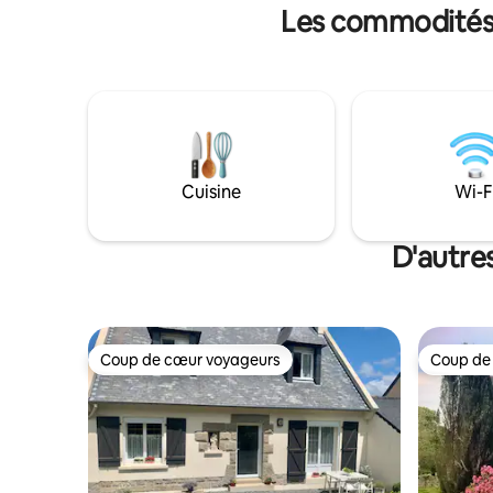
Monts d'Arrée, la baie de Morlaix, la
Les commodités 
Vallée des Saints
Cuisine
Wi-F
D'autre
Coup de cœur voyageurs
Coup de
Coup de cœur voyageurs
Coup de