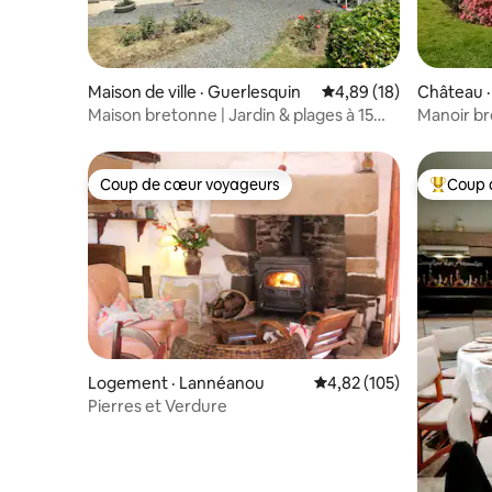
Maison de ville · Guerlesquin
Note moyenne de 4,89
4,89 (18)
Château ·
Maison bretonne | Jardin & plages à 15
Manoir br
min
Wifi
Coup de cœur voyageurs
Coup 
Coup de cœur voyageurs
Coup de 
Logement · Lannéanou
Note moyenne de 4,82 
4,82 (105)
Pierres et Verdure