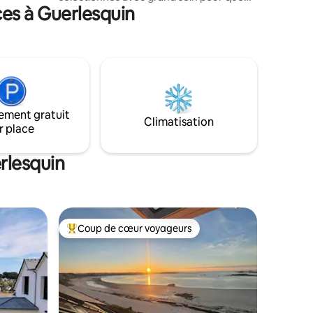
es à Guerlesquin
vous puissiez vous détendre au
maximum en découvrant notre belle
région. Situation exceptionnelle avec
accès immédiat à tous services de
proximité. Grand marché hebdomadaire
le dimanche matin, et en nocturne les
mardis estivaux. Plages se situant dans
un rayon de 3 à 4 kms. Nombreux sites
ement gratuit
touristiques et sentiers pédestres,
Climatisation
r place
proximité GR34.
rlesquin
Coup de cœur voyageurs
les plus aimés
Coup de cœur voyageurs parmi les plus aimés