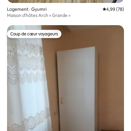
Logement · Gyumri
Note moyenne
4,99 (78)
Maison d'hôtes Arch « Grande »
Coup de cœur voyageurs
Coup de cœur voyageurs