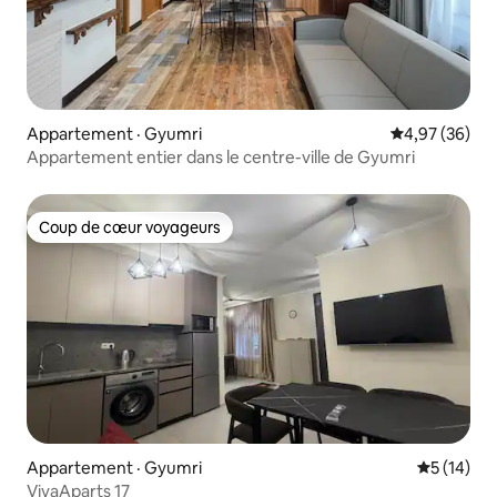
Appartement · Gyumri
Note moyenne
4,97 (36)
Appartement entier dans le centre-ville de Gyumri
Coup de cœur voyageurs
Coup de cœur voyageurs
Appartement · Gyumri
Note moye
5 (14)
VivaAparts 17