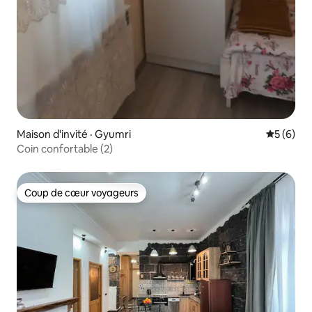
Maison d'invité · Gyumri
Note moy
5 (6)
Coin confortable (2)
Coup de cœur voyageurs
Coup de cœur voyageurs