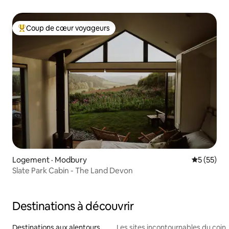
Coup de cœur voyageurs
Coup de cœur voyageurs parmi les plus aimés
Logement · Modbury
Note moye
5 (55)
Slate Park Cabin - The Land Devon
Destinations à découvrir
Destinations aux alentours
Les sites incontournables du coin