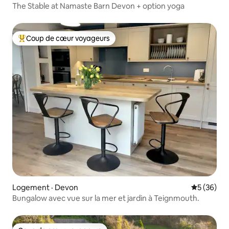
The Stable at Namaste Barn Devon + option yoga
Coup de cœur voyageurs
Coup de cœur voyageurs parmi les plus aimés
Logement · Devon
Note moye
5 (36)
Bungalow avec vue sur la mer et jardin à Teignmouth.