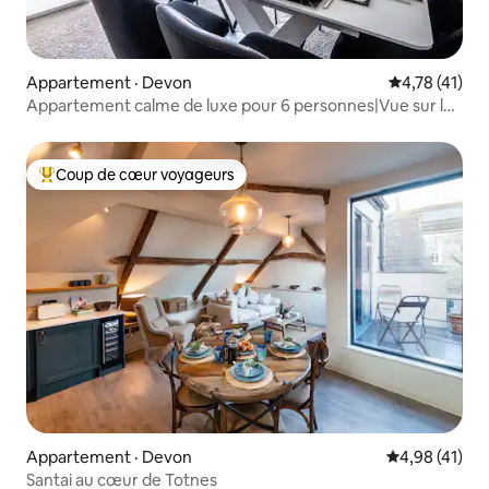
Appartement · Devon
Note moyenne
4,78 (41)
Appartement calme de luxe pour 6 personnes|Vue sur la
côte et sur la mer
Coup de cœur voyageurs
Coup de cœur voyageurs parmi les plus aimés
Appartement · Devon
Note moyenne
4,98 (41)
Santai au cœur de Totnes