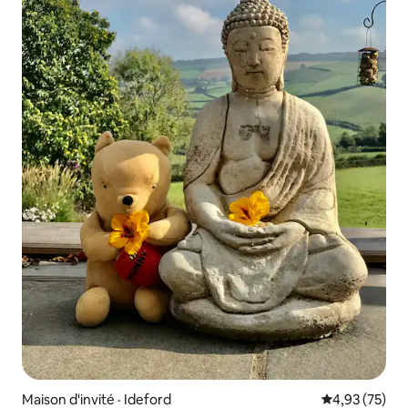
Maison d'invité · Ideford
Note moyenne
4,93 (75)