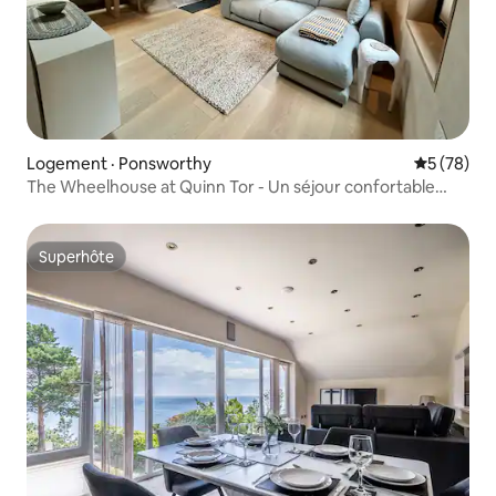
Logement · Ponsworthy
Note moye
5 (78)
The Wheelhouse at Quinn Tor - Un séjour confortable
dans le Dartmoor
Superhôte
Superhôte