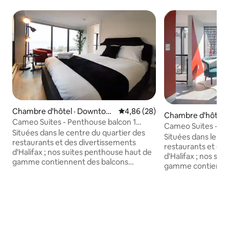
Chambre d'hôtel · Downtow
Note moyenne de 4,86 sur 5, 
4,86 (28)
Chambre d'hôtel 
n Halifax
Cameo Suites - Penthouse balcon 1
n Halifax
Cameo Suites - Pe
chambre + bureau - 601
Situées dans le centre du quartier des
chambre + bureau
Situées dans le ce
restaurants et des divertissements
restaurants et de
d'Halifax ; nos suites penthouse haut de
d'Halifax ; nos su
gamme contiennent des balcons
gamme contiennen
spacieux avec des baies vitrées offrant
spacieux avec des 
une excellente vue sur le port d'Halifax.
une excellente vue 
Remarque : une retenue temporaire de
Remarque : une r
300 $ sera placée sur votre carte de
300 $ sera placée 
crédit au moment de l'arrivée pour des
crédit au moment 
raisons de sécurité et de frais
raisons de sécurité