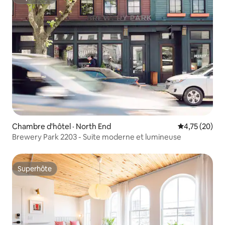
Superhôte
Chambre d'hôtel · North End
Note moyenne
4,75 (20)
Brewery Park 2203 - Suite moderne et lumineuse
Superhôte
Superhôte