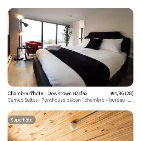
Chambre d'hôtel · Downtown Halifax
Note moyenne
4,86 (28)
Cameo Suites - Penthouse balcon 1 chambre + bureau -
601
Superhôte
Superhôte