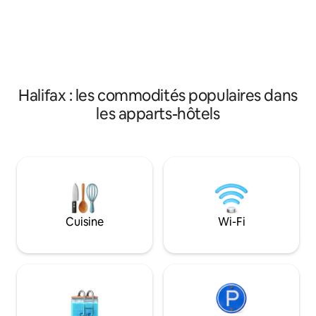
accessoires. Consultez la section FAQ de
accessoires. Consu
notre site web pour plus d'informations.
notre site web pou
Nous acceptons Visa, Master Card et
Nous acceptons Vi
American Express. Nous n'acceptons
American Express
pas les cartes de débit ou prépayées
pas les cartes de 
Visa/MC.
Visa/MC.
Halifax : les commodités populaires dans
les apparts-hôtels
Cuisine
Wi-Fi