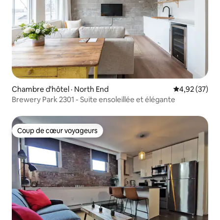
Chambre d'hôtel · North End
Note moyenne
4,92 (37)
Brewery Park 2301 - Suite ensoleillée et élégante
Coup de cœur voyageurs
Coup de cœur voyageurs