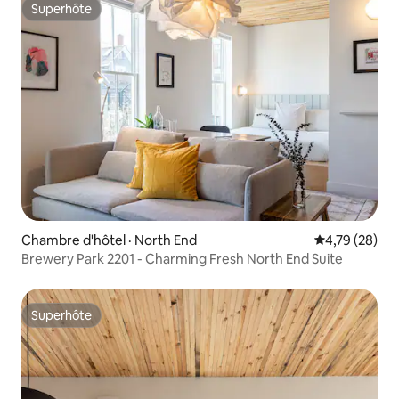
Superhôte
Superhôte
Chambre d'hôtel · North End
Note moyenne
4,79 (28)
Brewery Park 2201 - Charming Fresh North End Suite
Superhôte
Superhôte