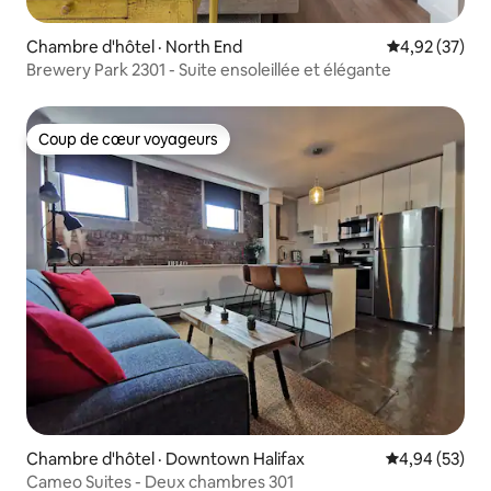
Chambre d'hôtel · North End
Note moyenne
4,92 (37)
Brewery Park 2301 - Suite ensoleillée et élégante
Coup de cœur voyageurs
Coup de cœur voyageurs
Chambre d'hôtel · Downtown Halifax
Note moyenne
4,94 (53)
Cameo Suites - Deux chambres 301