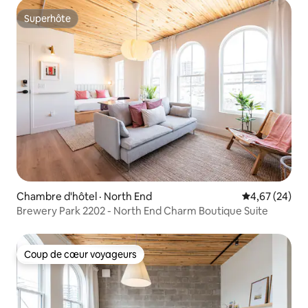
Superhôte
Superhôte
Chambre d'hôtel · North End
Note moyenne
4,67 (24)
Brewery Park 2202 - North End Charm Boutique Suite
Coup de cœur voyageurs
Coup de cœur voyageurs