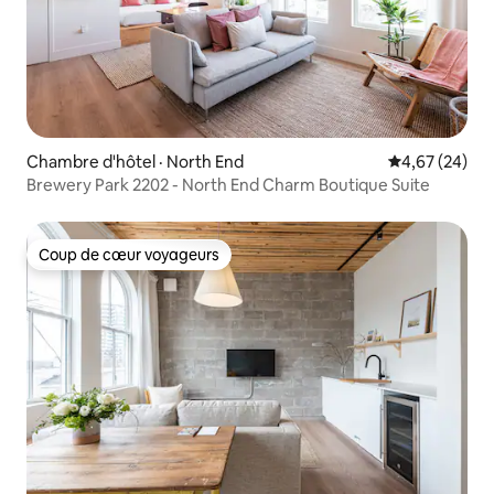
Chambre d'hôtel · North End
Note moyenne
4,67 (24)
Brewery Park 2202 - North End Charm Boutique Suite
Coup de cœur voyageurs
Coup de cœur voyageurs