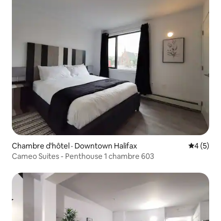
Chambre d'hôtel · Downtown Halifax
Note moy
4 (5)
Cameo Suites - Penthouse 1 chambre 603