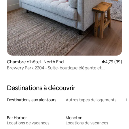
Chambre d'hôtel · North End
Note moyenne
4,79 (39)
Brewery Park 2204 - Suite-boutique élégante et
ensoleillée
Destinations à découvrir
Destinations aux alentours
Autres types de logements
L
Bar Harbor
Moncton
Locations de vacances
Locations de vacances