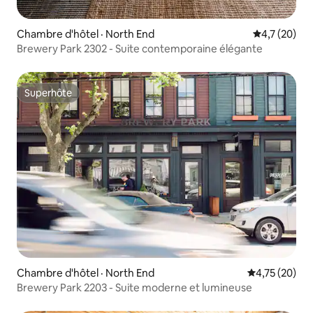
Chambre d'hôtel · North End
Note moyenn
4,7 (20)
Brewery Park 2302 - Suite contemporaine élégante
Superhôte
Superhôte
Chambre d'hôtel · North End
Note moyenne
4,75 (20)
Brewery Park 2203 - Suite moderne et lumineuse