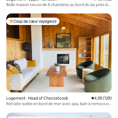
Belle maison neuve de 6 chambres au bord du lac près de
Halifax
Coup de cœur voyageurs
Coup de cœur voyageurs parmi les plus aimés
Logement · Head of Chezzetcook
Note moyenne 
4,95 (129)
Retraite isolée en bord de mer avec spa, bain à remous et
sauna!