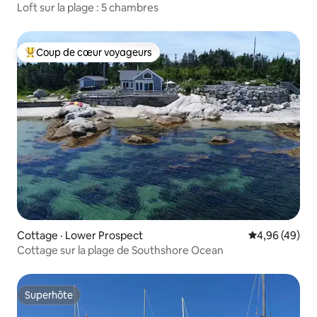
Loft sur la plage : 5 chambres
Coup de cœur voyageurs
Coup de cœur voyageurs parmi les plus aimés
Cottage · Lower Prospect
Note moyenne
4,96 (49)
Cottage sur la plage de Southshore Ocean
Superhôte
Superhôte