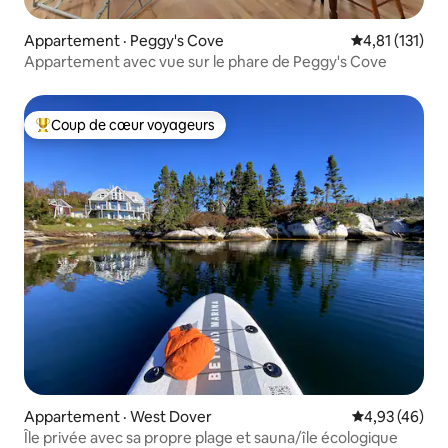
Appartement · Peggy's Cove
Note moyenne 
4,81 (131)
Appartement avec vue sur le phare de Peggy's Cove
Coup de cœur voyageurs
Coup de cœur voyageurs parmi les plus aimés
Appartement · West Dover
Note moyenne
4,93 (46)
Île privée avec sa propre plage et sauna/île écologique