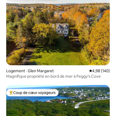
Logement · Glen Margaret
Note moyenne 
4,98 (140)
Magnifique propriété en bord de mer à Peggy's Cove
Coup de cœur voyageurs
Coup de cœur voyageurs parmi les plus aimés