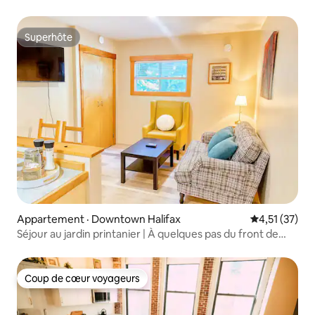
Superhôte
Superhôte
Appartement · Downtown Halifax
Note moyenne
4,51 (37)
Séjour au jardin printanier | À quelques pas du front de
mer
Coup de cœur voyageurs
Coup de cœur voyageurs