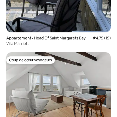
Appartement · Head Of Saint Margarets Bay
Note moyenne
4,79 (19)
Villa Marriott
Coup de cœur voyageurs
Coup de cœur voyageurs