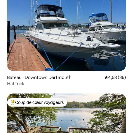
Bateau · Downtown Dartmouth
Note moyenne
4,58 (36)
HatTrick
Coup de cœur voyageurs
Coup de cœur voyageurs parmi les plus aimés