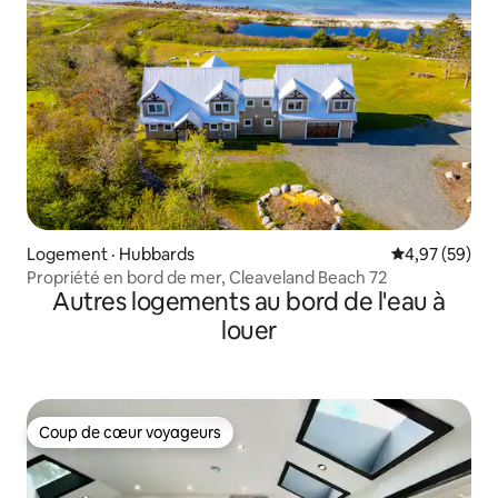
Logement · Hubbards
Note moyenne
4,97 (59)
Propriété en bord de mer, Cleaveland Beach 72
Autres logements au bord de l'eau à
louer
Coup de cœur voyageurs
Coup de cœur voyageurs