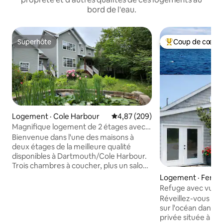
bord de l'eau.
Superhôte
Coup de cœur 
Superhôte
Coup de cœur voy
Logement · Cole Harbour
Note moyenne de 4,87 sur 5, 2
4,87 (209)
Magnifique logement de 2 étages avec
3 chambres, un salon et une salle
Bienvenue dans l'une des maisons à
familiale
deux étages de la meilleure qualité
disponibles à Dartmouth/Cole Harbour.
Trois chambres à coucher, plus un salon
et une salle familiale. Cuisine complète
Logement · Fergu
de qualité professionnelle avec comptoir
e
Refuge avec vue su
en Corian, deux lavabos doubles et
15 min du centre-vi
Réveillez-vous av
robinets. Six nouveaux lits de haute
sur l'océan dans ce
qualité, en plus de trois canapés et d'un
privée située à s
jacuzzi. Beaucoup de places de