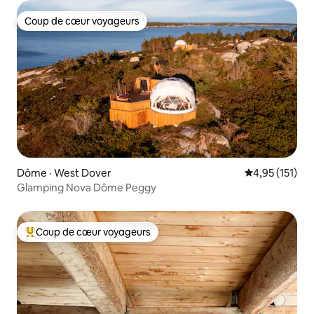
Coup de cœur voyageurs
Coup de cœur voyageurs
Dôme · West Dover
Note moyenne 
4,95 (151)
Glamping Nova Dôme Peggy
Coup de cœur voyageurs
Coup de cœur voyageurs parmi les plus aimés