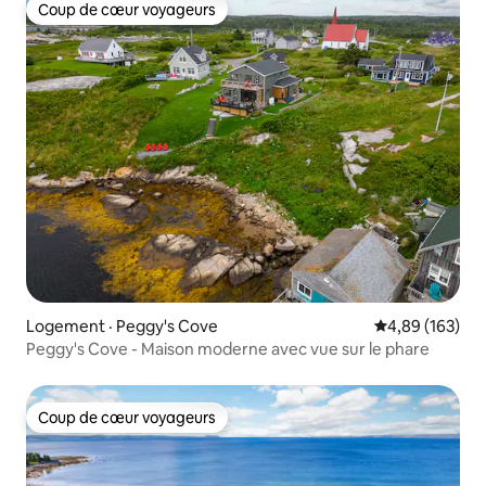
Coup de cœur voyageurs
Coup de cœur voyageurs
Logement · Peggy's Cove
Note moyenne 
4,89 (163)
Peggy's Cove - Maison moderne avec vue sur le phare
Coup de cœur voyageurs
Coup de cœur voyageurs