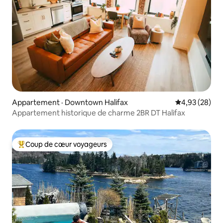
Appartement · Downtown Halifax
Note moyenne
4,93 (28)
Appartement historique de charme 2BR DT Halifax
Coup de cœur voyageurs
Coup de cœur voyageurs parmi les plus aimés