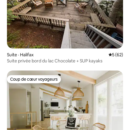
Suite · Halifax
Note moye
5 (62)
Suite privée bord du lac Chocolate + SUP kayaks
Coup de cœur voyageurs
Coup de cœur voyageurs