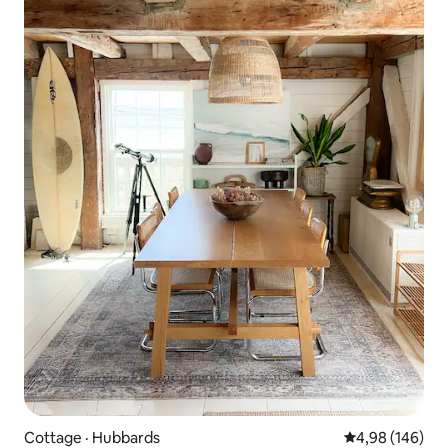
Cottage · Hubbards
Note moyenne 
4,98 (146)