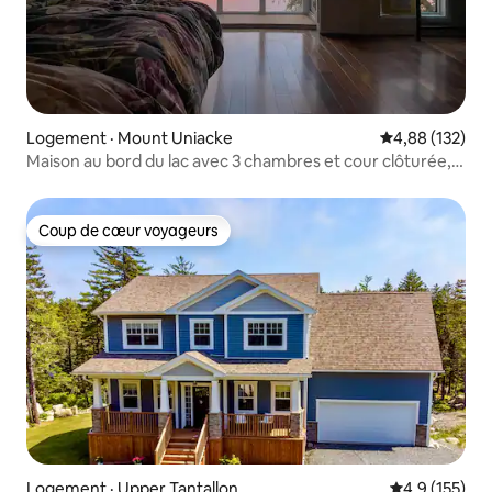
Logement · Mount Uniacke
Note moyenne 
4,88 (132)
Maison au bord du lac avec 3 chambres et cour clôturée,
chiens bienvenus
Coup de cœur voyageurs
Coup de cœur voyageurs
Logement · Upper Tantallon
Note moyenne
4,9 (155)