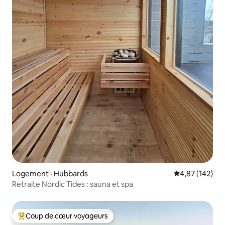
Logement · Hubbards
Note moyenne 
4,87 (142)
Retraite Nordic Tides : sauna et spa
Coup de cœur voyageurs
Coup de cœur voyageurs parmi les plus aimés