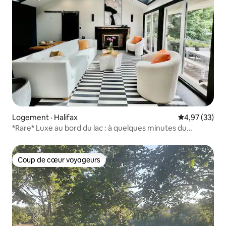
Logement · Halifax
Note moyenne
4,97 (33)
*Rare* Luxe au bord du lac : à quelques minutes du
centre-ville
Coup de cœur voyageurs
Coup de cœur voyageurs