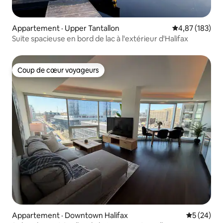
Appartement · Upper Tantallon
Note moyenne 
4,87 (183)
Suite spacieuse en bord de lac à l'extérieur d'Halifax
Coup de cœur voyageurs
Coup de cœur voyageurs
Appartement · Downtown Halifax
Note moye
5 (24)