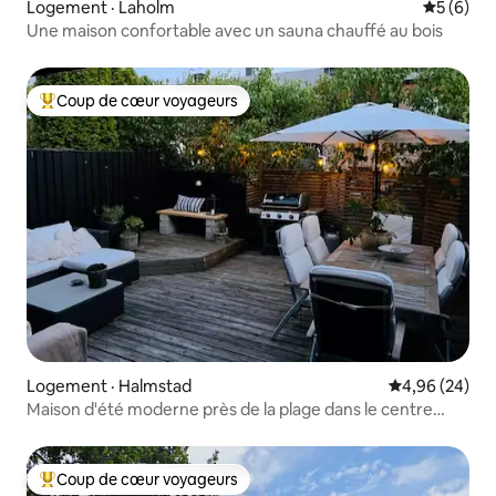
Logement · Laholm
Note moy
5 (6)
Une maison confortable avec un sauna chauffé au bois
Coup de cœur voyageurs
Coup de cœur voyageurs parmi les plus aimés
Logement · Halmstad
Note moyenne
4,96 (24)
Maison d'été moderne près de la plage dans le centre
d'Halmstad
Coup de cœur voyageurs
Coup de cœur voyageurs parmi les plus aimés