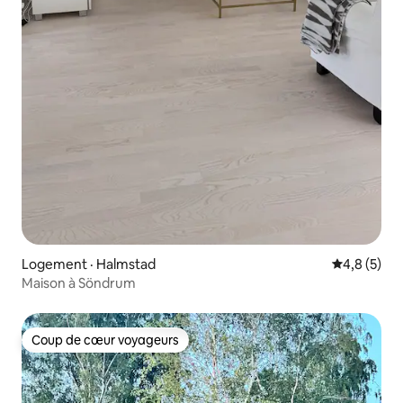
Logement · Halmstad
Note moyen
4,8 (5)
Maison à Söndrum
Coup de cœur voyageurs
Coup de cœur voyageurs