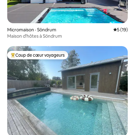
Micromaison · Söndrum
Note moye
5 (19)
Maison d'hôtes à Söndrum
Coup de cœur voyageurs
Coup de cœur voyageurs parmi les plus aimés