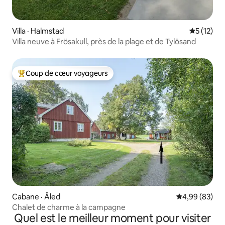
Villa · Halmstad
Note moye
5 (12)
Villa neuve à Frösakull, près de la plage et de Tylösand
Coup de cœur voyageurs
Coup de cœur voyageurs parmi les plus aimés
Cabane · Åled
Note moyenne
4,99 (83)
Chalet de charme à la campagne
Quel est le meilleur moment pour visiter