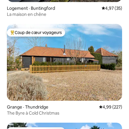
Logement · Buntingford
Note moyenne
4,97 (35)
La maison en chêne
Coup de cœur voyageurs
Coup de cœur voyageurs parmi les plus aimés
Grange · Thundridge
Note moyenne 
4,99 (227)
The Byre à Cold Christmas