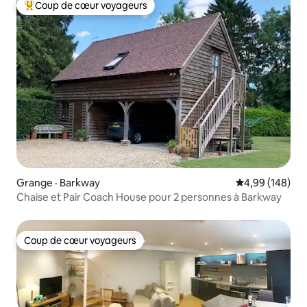
Coup de cœur voyageurs
Coup de cœur voyageurs parmi les plus aimés
Grange · Barkway
Note moyenne 
4,99 (148)
Chaise et Pair Coach House pour 2 personnes à Barkway
Coup de cœur voyageurs
Coup de cœur voyageurs