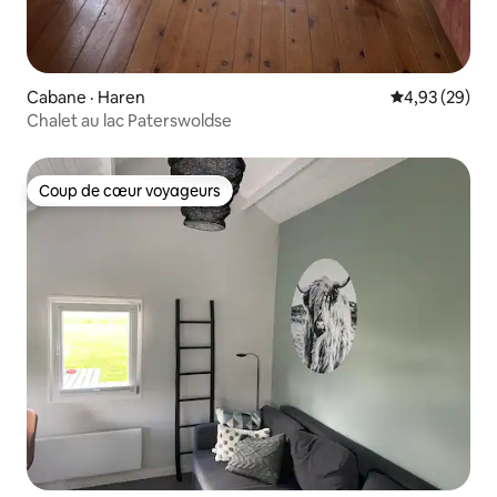
Cabane · Haren
Note moyenne
4,93 (29)
Chalet au lac Paterswoldse
Coup de cœur voyageurs
Coup de cœur voyageurs