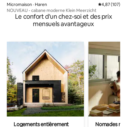
Micromaison · Haren
Note moyenne 
4,87 (107)
NOUVEAU - cabane moderne Klein Meerzicht
Le confort d'un chez-soi et des prix
mensuels avantageux
Logements entièrement
Nomades num