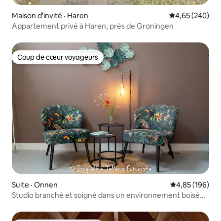
Maison d'invité · Haren
Note moyenne 
4,65 (240)
Appartement privé à Haren, près de Groningen
Coup de cœur voyageurs
Coup de cœur voyageurs
Suite · Onnen
Note moyenne 
4,85 (196)
Studio branché et soigné dans un environnement boisé
calme