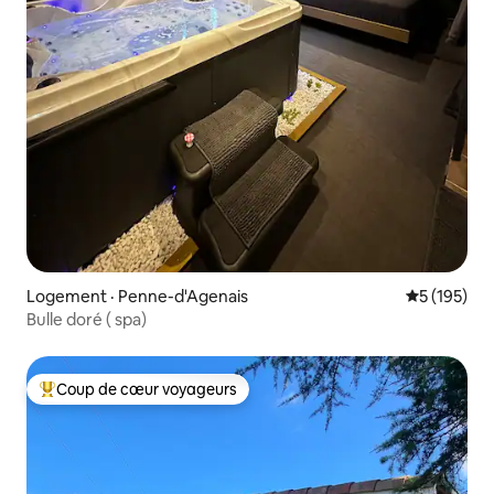
Logement · Penne-d'Agenais
Note moyen
5 (195)
Bulle doré ( spa)
Coup de cœur voyageurs
Coup de cœur voyageurs parmi les plus aimés