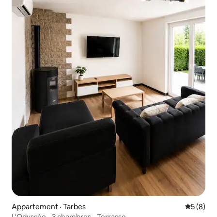
Appartement · Tarbes
Note moy
5 (8)
L'Odyssée - 3 chambres - Terrasse