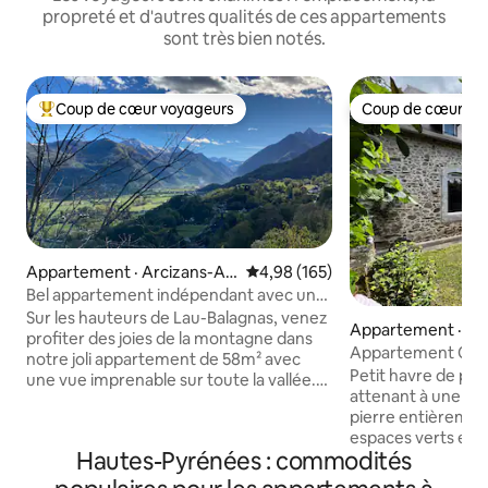
propreté et d'autres qualités de ces appartements
sont très bien notés.
Coup de cœur voyageurs
Coup de cœur vo
Coup de cœur voyageurs parmi les plus aimés
Coup de cœur vo
Appartement · Arcizans-Av
Note moyenne de 4,98 sur 5, 1
4,98 (165)
ant
Bel appartement indépendant avec une
superbe vue !
Sur les hauteurs de Lau-Balagnas, venez
Appartement · Lo
profiter des joies de la montagne dans
Appartement Cos
notre joli appartement de 58m² avec
portes de Lourde
Petit havre de pa
une vue imprenable sur toute la vallée.
attenant à une ma
Situé à proximité de la charmante ville
pierre entièrement réno
thermale d'Argelès-Gazost ,vous
espaces verts et 
pourrez profiter de son centre thermo
Hautes-Pyrénées : commodités
invitation à des 
ludique ,de son casino et de son marché
Vous arriverez da
hebdomadaire. A seulement 17 kms se