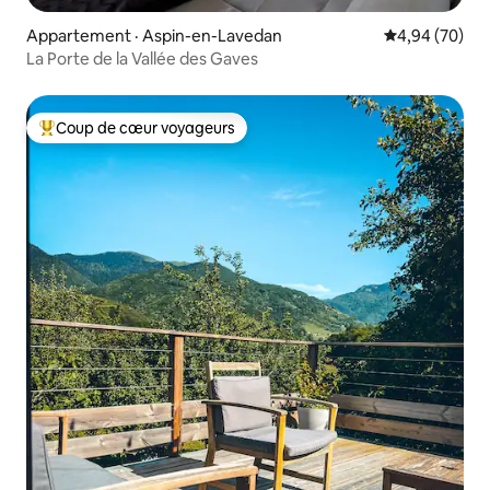
Appartement · Aspin-en-Lavedan
Note moyenne
4,94 (70)
La Porte de la Vallée des Gaves
Coup de cœur voyageurs
Coup de cœur voyageurs parmi les plus aimés