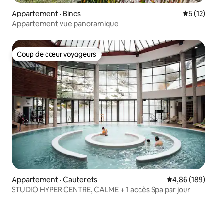
Appartement · Binos
Note moye
5 (12)
Appartement vue panoramique
Coup de cœur voyageurs
Coup de cœur voyageurs
Appartement · Cauterets
Note moyenne 
4,86 (189)
STUDIO HYPER CENTRE, CALME + 1 accès Spa par jour