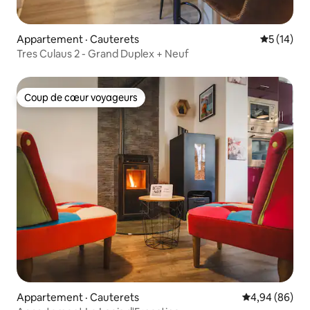
Appartement · Cauterets
Note moye
5 (14)
Tres Culaus 2 - Grand Duplex + Neuf
Coup de cœur voyageurs
Coup de cœur voyageurs
Appartement · Cauterets
Note moyenne
4,94 (86)