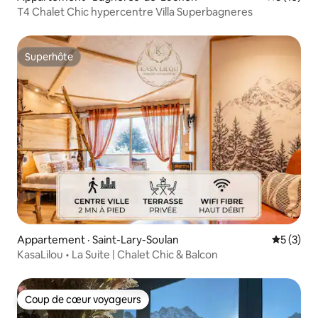
T4 Chalet Chic hypercentre Villa Superbagneres
Superhôte
Superhôte
Appartement · Saint-Lary-Soulan
Note moy
5 (3)
KasaLilou • La Suite | Chalet Chic & Balcon
Coup de cœur voyageurs
Coup de cœur voyageurs