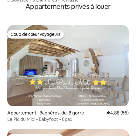
Appartements privés à louer
Coup de cœur voyageurs
Coup de cœur voyageurs
Appartement · Bagnères-de-Bigorre
Note moyenne
4,88 (56)
Le Pic du Midi - Babyfoot - 6pax