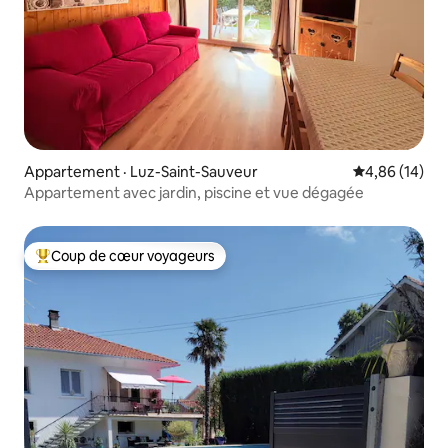
Appartement · Luz-Saint-Sauveur
Note moyenne
4,86 (14)
Appartement avec jardin, piscine et vue dégagée
Coup de cœur voyageurs
Coup de cœur voyageurs parmi les plus aimés