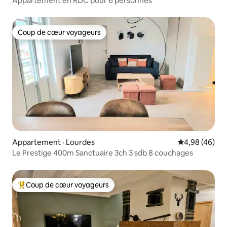
Appartement en RDC pour 6 personnes
Coup de cœur voyageurs
Coup de cœur voyageurs
Appartement · Lourdes
Note moyenne
4,98 (46)
Le Prestige 400m Sanctuaire 3ch 3 sdb 8 couchages
Coup de cœur voyageurs
Coup de cœur voyageurs parmi les plus aimés