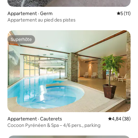
Appartement · Germ
Note moye
5 (11)
Appartement au pied des pistes
Superhôte
Superhôte
Appartement · Cauterets
Note moyenne
4,84 (38)
Cocoon Pyrénéen & Spa – 4/6 pers., parking