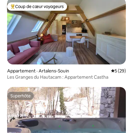
Coup de cœur voyageurs
Coup de cœur voyageurs parmi les plus aimés
Appartement · Artalens-Souin
Note moye
5 (29)
Les Granges du Hautacam : Appartement Castha
Superhôte
Superhôte