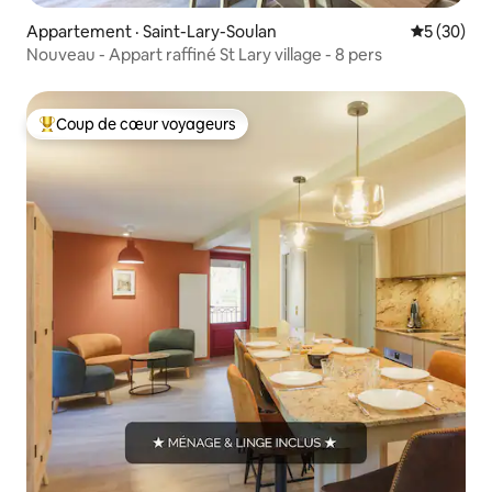
Appartement · Saint-Lary-Soulan
Note moye
5 (30)
Nouveau - Appart raffiné St Lary village - 8 pers
Coup de cœur voyageurs
Coup de cœur voyageurs parmi les plus aimés