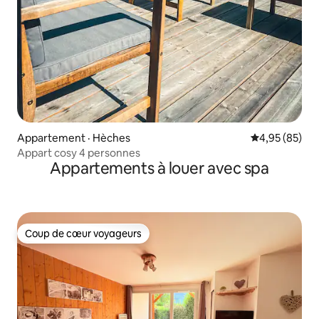
Appartement · Hèches
Note moyenne
4,95 (85)
Appart cosy 4 personnes
Appartements à louer avec spa
Coup de cœur voyageurs
Coup de cœur voyageurs