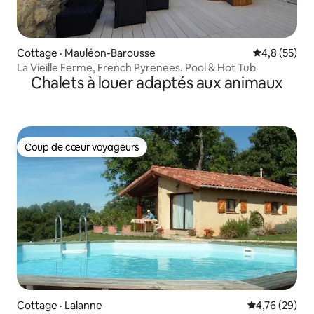
Cottage · Mauléon-Barousse
Note moyenn
4,8 (55)
La Vieille Ferme, French Pyrenees. Pool & Hot Tub
Chalets à louer adaptés aux animaux
Coup de cœur voyageurs
Coup de cœur voyageurs
Cottage · Lalanne
Note moyenne
4,76 (29)