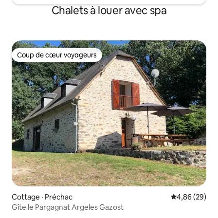
Chalets à louer avec spa
Coup de cœur voyageurs
Coup de cœur voyageurs
Cottage · Préchac
Note moyenne
4,86 (29)
Gîte le Pargagnat Argeles Gazost