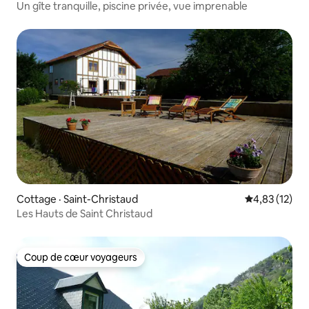
Un gîte tranquille, piscine privée, vue imprenable
Cottage · Saint-Christaud
Note moyenne
4,83 (12)
Les Hauts de Saint Christaud
Coup de cœur voyageurs
Coup de cœur voyageurs