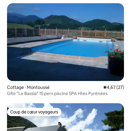
Cottage · Montoussé
Note moyenne
4,67 (27)
Gîte "Le Bassia" 15 pers piscine SPA Htes Pyrénées
Coup de cœur voyageurs
Coup de cœur voyageurs