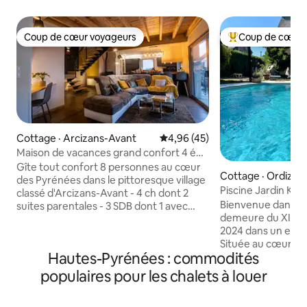
Coup de cœur voyageurs
Coup de cœur 
Coup de cœur voyageurs
Coup de cœur voy
Cottage · Arcizans-Avant
Note moyenne de 4,96 sur 5, 
4,96 (45)
Maison de vacances grand confort 4 épis
avec Sauna
Gîte tout confort 8 personnes au cœur
Cottage · Ordizan
des Pyrénées dans le pittoresque village
Piscine Jardin Kid
classé d'Arcizans-Avant - 4 ch dont 2
Tourmalet
Bienvenue dans n
suites parentales - 3 SDB dont 1 avec
demeure du XIXᵉ siècle, r
baignoire - 2 WC -1 sauna infrarouge /
2024 dans un espr
luminothérapie pour 5 pers - Garage
Située au cœur des Py
fermé pr 2 véh - Wifi, TV 143cm, Netflix,
Hautes-Pyrénées : commodités
la jolie ville de Ba
ping-pong,... Niché dans le parc national
maison est idéale
des Pyrénées, à 2 pas du lac Estaing, du
populaires pour les chalets à louer
nature et montagn
Parc Animalier d'Argelès-Gazost et sa
du Midi, des ther
station thermale, du Donjon des aigles,