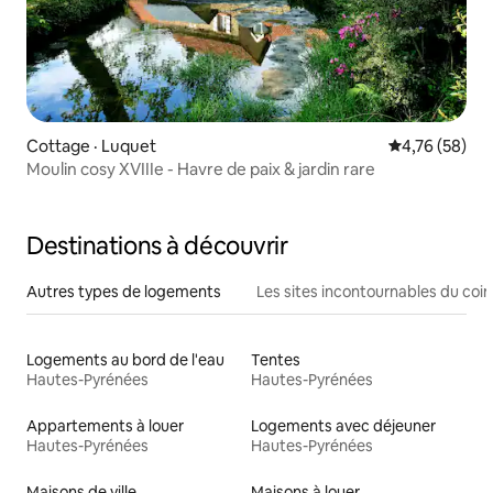
Cottage · Luquet
Note moyenne
4,76 (58)
Moulin cosy XVIIIe - Havre de paix & jardin rare
Destinations à découvrir
Autres types de logements
Les sites incontournables du coin
Logements au bord de l'eau
Tentes
Hautes-Pyrénées
Hautes-Pyrénées
Appartements à louer
Logements avec déjeuner
Hautes-Pyrénées
Hautes-Pyrénées
Maisons de ville
Maisons à louer