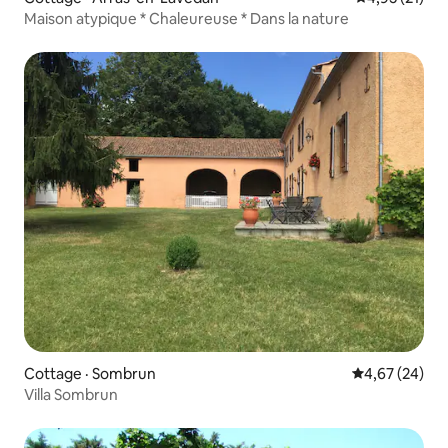
Maison atypique * Chaleureuse * Dans la nature
Cottage · Sombrun
Note moyenne
4,67 (24)
Villa Sombrun