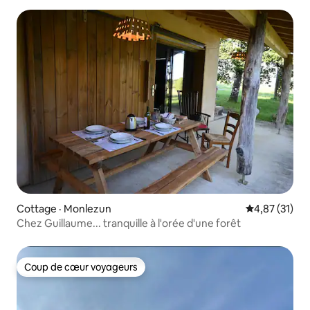
Cottage · Monlezun
Note moyenne
4,87 (31)
Chez Guillaume... tranquille à l'orée d'une forêt
Coup de cœur voyageurs
Coup de cœur voyageurs