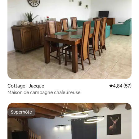
Cottage · Jacque
Note moyenne
4,84 (57)
Maison de campagne chaleureuse
Superhôte
Superhôte