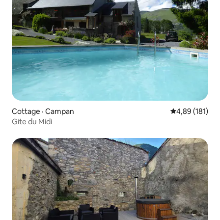
Cottage · Campan
Note moyenne 
4,89 (181)
Gite du Midi