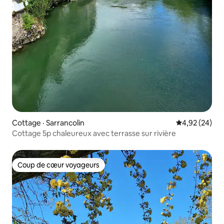
Cottage · Sarrancolin
Note moyenne
4,92 (24)
Cottage 5p chaleureux avec terrasse sur rivière
Coup de cœur voyageurs
Coup de cœur voyageurs