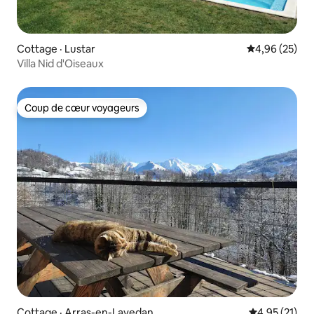
Cottage · Lustar
Note moyenne
4,96 (25)
Villa Nid d'Oiseaux
Coup de cœur voyageurs
Coup de cœur voyageurs
Cottage · Arras-en-Lavedan
Note moyenne
4,95 (21)