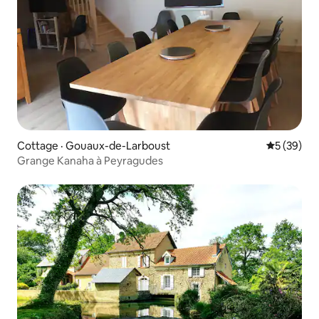
Cottage · Gouaux-de-Larboust
Note moye
5 (39)
Grange Kanaha à Peyragudes