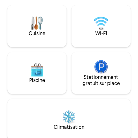
typique marché sa
des stations de ski de Cauterets, Luz
parfaite pour les s
Ardiden, Hautacam, Gavarnie.
mythiques dont le 
randonnée, ski, pou
couples en quête 
d’authenticité.
Cuisine
Wi-Fi
Stationnement
Piscine
gratuit sur place
Climatisation