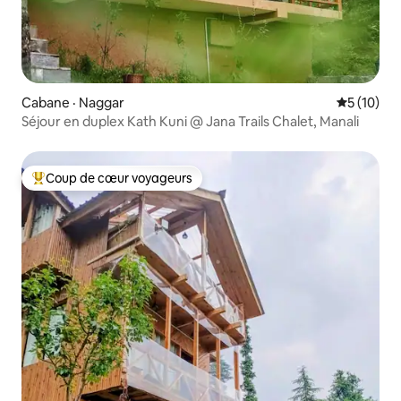
Cabane · Naggar
Note moye
5 (10)
Séjour en duplex Kath Kuni @ Jana Trails Chalet, Manali
Coup de cœur voyageurs
Coup de cœur voyageurs parmi les plus aimés