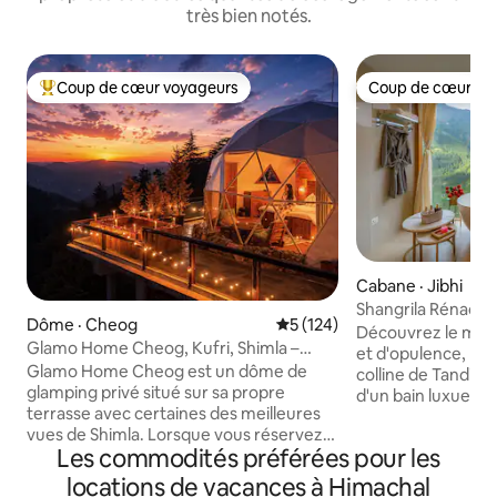
très bien notés.
Coup de cœur voyageurs
Coup de cœur vo
Coup de cœur voyageurs parmi les plus aimés
Coup de cœur vo
Cabane · Jibhi
Shangrila Rénao -
Dôme · Cheog
Note moyenne de 5 sur 5, 1
5 (124)
Découvrez le méla
Glamo Home Cheog, Kufri, Shimla –
et d'opulence, pe
Séjour privé
Glamo Home Cheog est un dôme de
colline de Tandi pr
glamping privé situé sur sa propre
d'un bain luxueux
terrasse avec certaines des meilleures
chaud tout en pro
vues de Shimla. Lorsque vous réservez,
imprenable direct
Les commodités préférées pour les
tout l'espace est exclusivement à vous,
baignoire. Niché à 
ce qui vous offre une intimité et un
route et de la circu
locations de vacances à Himachal