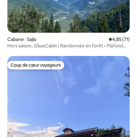
Cabane · Sajla
Note moyenne
4,85 (71)
Hors saison, GlassCabin | Randonnée en forêt • Plafond
vitré • Wi-Fi
Coup de cœur voyageurs
Coup de cœur voyageurs