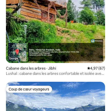
Cabane dans les arbres · Jibhi
Note moyenne
4,97 (67)
Lushal : cabane dans les arbres confortable et isolée avec
vue imprenable
Coup de cœur voyageurs
Coup de cœur voyageurs