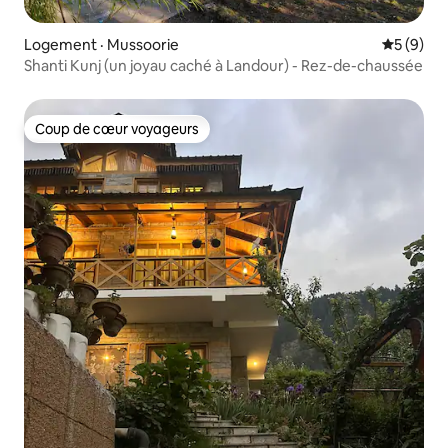
Logement · Mussoorie
Note moy
5 (9)
Shanti Kunj (un joyau caché à Landour) - Rez-de-chaussée
Coup de cœur voyageurs
Coup de cœur voyageurs