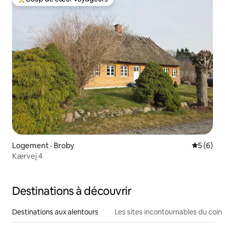
Coup de cœur voyageurs parmi les plus aimés
Logement · Broby
Note moy
5 (6)
Kærvej 4
Destinations à découvrir
Destinations aux alentours
Les sites incontournables du coin