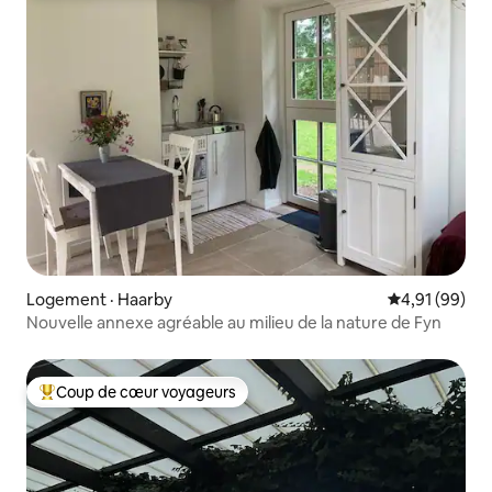
Logement · Haarby
Note moyenne
4,91 (99)
Nouvelle annexe agréable au milieu de la nature de Fyn
Coup de cœur voyageurs
Coup de cœur voyageurs parmi les plus aimés