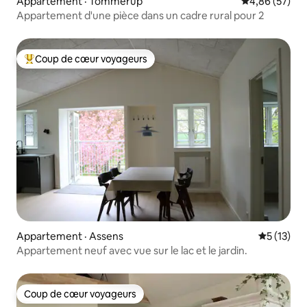
Appartement · Tommerup
Note moyenne
4,86 (57)
Appartement d'une pièce dans un cadre rural pour 2
Coup de cœur voyageurs
Coup de cœur voyageurs parmi les plus aimés
Appartement · Assens
Note moye
5 (13)
Appartement neuf avec vue sur le lac et le jardin.
Coup de cœur voyageurs
Coup de cœur voyageurs