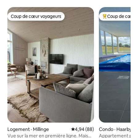
Coup de cœur voyageurs
Coup de cœur 
Coup de cœur voyageurs
Coup de cœur voy
Logement · Millinge
Note moyenne de 4,94 sur 5, 
4,94 (88)
Condo · Haarby
Vue sur la mer en première ligne. Maison
Appartement plus 