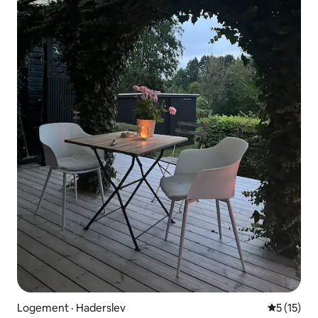
Logement · Haderslev
Note moye
5 (15)