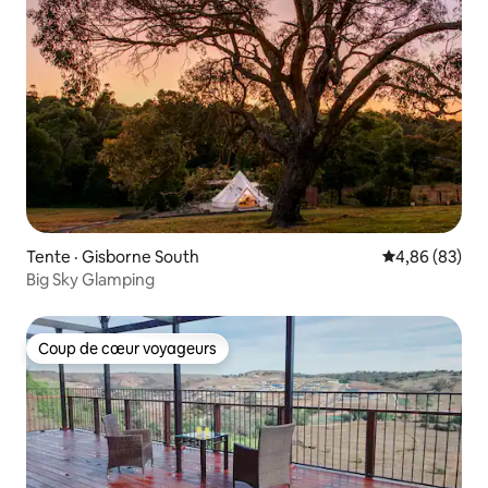
Tente · Gisborne South
Note moyenne
4,86 (83)
Big Sky Glamping
Coup de cœur voyageurs
Coup de cœur voyageurs