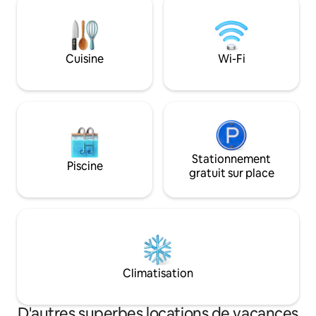
nuit pour les réservations de 7 nuits et
vintage, coins con
plus. - 10 % de réduction sur les tarifs par
des créatures. À 2
nuit des réservations de dernière
historique Pig and
minute effectuées jusqu'à 7 jours avant
de tout ce qui con
Cuisine
Wi-Fi
l'arrivée. Toutes les promotions sont
Daylesford et He
automatiquement déduites des tarifs
balades en voiture
par nuit lorsque des réservations
gastronomiques. I
admissibles sont effectuées.
@houseofmudand
Stationnement
Piscine
gratuit sur place
Climatisation
D'autres superbes locations de vacances