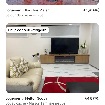
Logement · Bacchus Marsh
Note moyenne
4,91 (46)
Séjour de luxe avec vue
Coup de cœur voyageurs
Coup de cœur voyageurs
Logement · Melton South
Note moyenn
4,8 (70)
Joyau caché - Maison familiale neuve