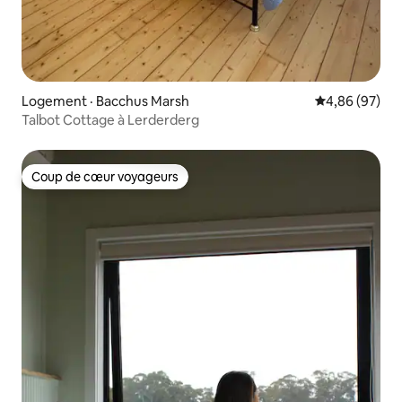
Logement · Bacchus Marsh
Note moyenne
4,86 (97)
Talbot Cottage à Lerderderg
Coup de cœur voyageurs
Coup de cœur voyageurs