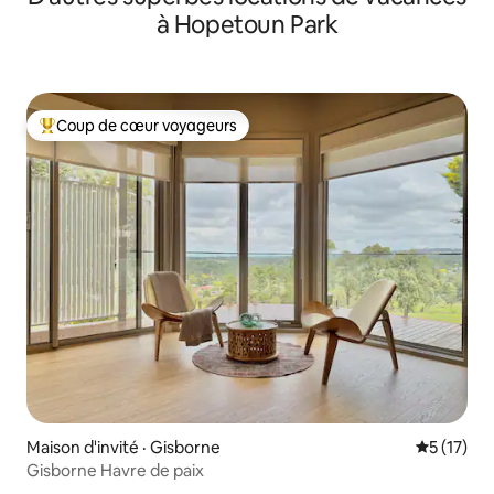
à Hopetoun Park
Coup de cœur voyageurs
Coup de cœur voyageurs parmi les plus aimés
Maison d'invité · Gisborne
Note moye
5 (17)
Gisborne Havre de paix