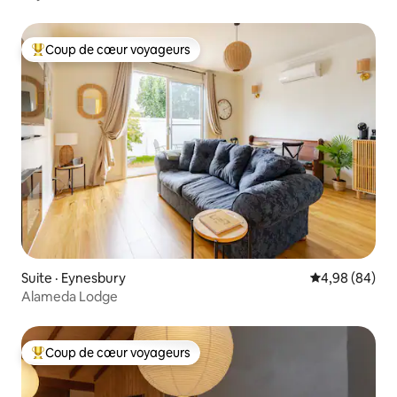
Coup de cœur voyageurs
Coup de cœur voyageurs parmi les plus aimés
Suite · Eynesbury
Note moyenne
4,98 (84)
Alameda Lodge
Coup de cœur voyageurs
Coup de cœur voyageurs parmi les plus aimés