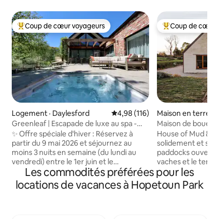
Coup de cœur voyageurs
Coup de cœur 
Coup de cœur voyageurs parmi les plus aimés
Coup de cœur voy
Logement · Daylesford
Note moyenne de 4,98 sur 5, 1
4,98 (116)
Maison en terre ·
East
Greenleaf | Escapade de luxe au spa -
Maison de boue et 
Foyer - VE
✨ Offre spéciale d'hiver : Réservez à
House of Mud & S
partir du 9 mai 2026 et séjournez au
solidement et sil
moins 3 nuits en semaine (du lundi au
paddocks ouverts 
vendredi) entre le 1er juin et le
vaches et le temp
Les commodités préférées pour les
31 août 2026 pour recevoir un bon
Détendez-vous, cui
Winespeake de 100 $ à votre arrivée. Un
musique, faites d
locations de vacances à Hopetoun Park
bon par séjour admissible. Offre d'une
vin, faites la sies
durée limitée. Promotions : - 10 % de
cette ferme confor
réduction sur les tarifs par nuit de 3 à 6
terreuse. Lits en plumes et en lin, salon
nuits. - 20 % de réduction sur les prix par
avec pianola, espa