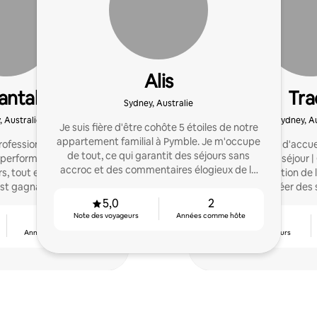
Alis
antal
Tra
Sydney, Australie
, Australie
Sydney, Au
Je suis fière d'être cohôte 5 étoiles de notre
appartement familial à Pymble. Je m'occupe
ofessionnel, spécialisé
Service complet d'accue
de tout, ce qui garantit des séjours sans
performants, axé sur le
1 000 nuits de séjour 
accroc et des commentaires élogieux de la
s, tout en obtenant des
bout | Configuration de 
part des voyageurs à chaque fois.
'est gagnant-gagnant !
pointu pour créer des
pour les v
5,0
2
Note des voyageurs
Années comme hôte
14
4,90
Années comme hôte
Note des voyageurs