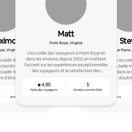
Matt
ximo
Ste
Front Royal, Virginie
yal, Virginie
The Plains,
J'accueille des voyageurs à Front Royal et
dans les environs depuis 2020, en mettant
eillir des voyageurs il y
J'ai commencé à accueill
l'accent sur les expériences exceptionnelles
e chambre dans mon
3 ans dans ma belle m
des voyageurs et la satisfaction des
ueillir des voyageurs et
Frederick, dans le
propriétaires.
ère d'être cohôte de deux
maintenant d'autre
étés à Naples. »
maximiser le potentie
4,95
5
Note des voyageurs
Années comme hôte
2
4,92
Années comme hôte
Note des voyageurs