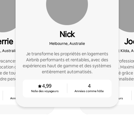
Nick
rrie
Jo
Melbourne, Australie
, Australie
St Kilda, A
Je transforme les propriétés en logements
Airbnb performants et rentables, avec des
acances? Je suis la
Accueil professio
expériences haut de gamme et des systèmes
location courte durée
professionnels. Maximi
entièrement automatisés.
e de tout pour que vous
votre propriété grâce 
ndre pendant que votre
personnalisée
aille pour vous!
4,99
4
Note des voyageurs
Années comme hôte
4
4,96
Années comme hôte
Note des voyageurs