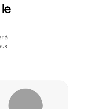
 le
r à
ous