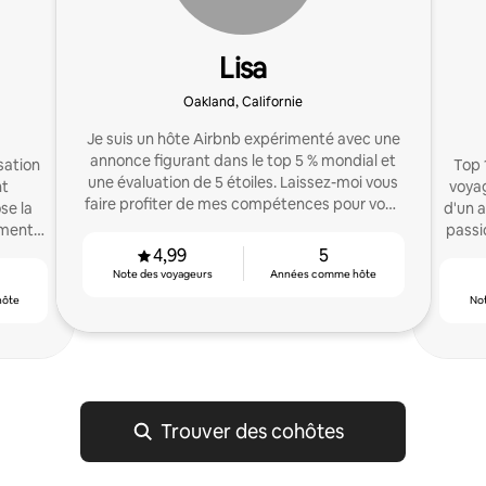
Lisa
Oakland, Californie
Je suis un hôte Airbnb expérimenté avec une
annonce figurant dans le top 5 % mondial et
sation
Top 
une évaluation de 5 étoiles. Laissez-moi vous
nt
voyag
faire profiter de mes compétences pour vous
se la
d'un a
aider à optimiser votre réussite sur Airbnb !
ement
passi
.
4,99
5
Note des voyageurs
Années comme hôte
hôte
No
Trouver des cohôtes