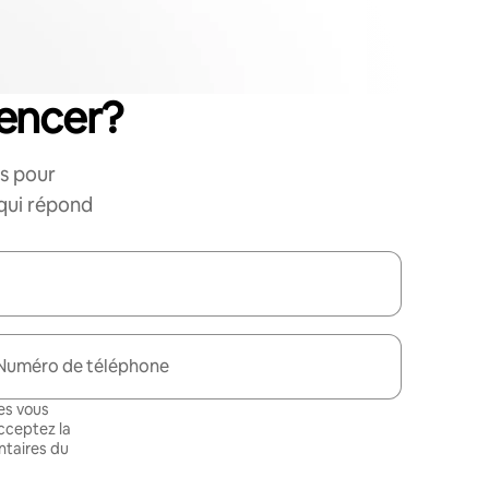
encer?
s pour
 qui répond
Numéro de téléphone
es vous
cceptez la
taires du