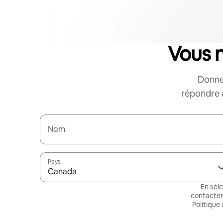
Vous 
Donne
répondre à
Nom
Pays
Canada
En sél
contacten
Politique 