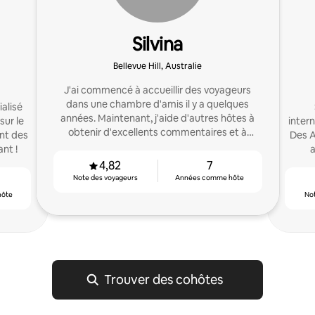
Silvina
Bellevue Hill, Australie
J'ai commencé à accueillir des voyageurs
dans une chambre d'amis il y a quelques
ialisé
années. Maintenant, j'aide d'autres hôtes à
sur le
inter
obtenir d'excellents commentaires et à
nt des
Des A
atteindre leur potentiel de revenus.
nt !
a
4,82
7
Note des voyageurs
Années comme hôte
hôte
No
Trouver des cohôtes