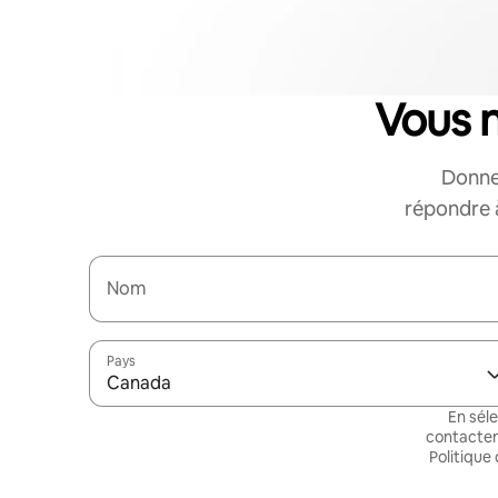
Vous 
Donne
répondre à
Nom
Pays
Canada
En sél
contacten
Politique 