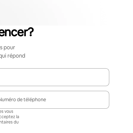
encer?
s pour
 qui répond
Numéro de téléphone
es vous
cceptez la
taires du