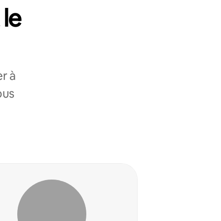
 le
r à
ous