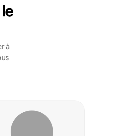
 le
r à
ous