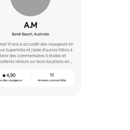
A.M
Bondi Beach, Australie
assé 10 ans à accueillir des voyageurs en
ue Superhôte et j'aide d'autres hôtes à
tenir des commentaires 5 étoiles et
cellents retours sur leurs locations en
ssurant que les voyageurs vivent des
expériences incroyables.
4,90
11
te des voyageurs
Années comme hôte