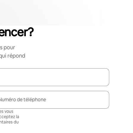
encer?
s pour
 qui répond
Numéro de téléphone
es vous
cceptez la
taires du