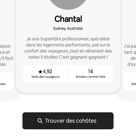
Chantal
Sydney, Australie
Je suis Superhôte professionnel, spécialisé
dans les logements performants, axé sur le
depuis
J'ai p
confort des voyageurs, tout en obtenant des
nce et
tant q
notes 5 étoiles! C'est gagnant-gagnant !
il faut
ob
sie.
d'ex
m'a
4,92
14
Note des voyageurs
Années comme hôte
hôte
No
Trouver des cohôtes