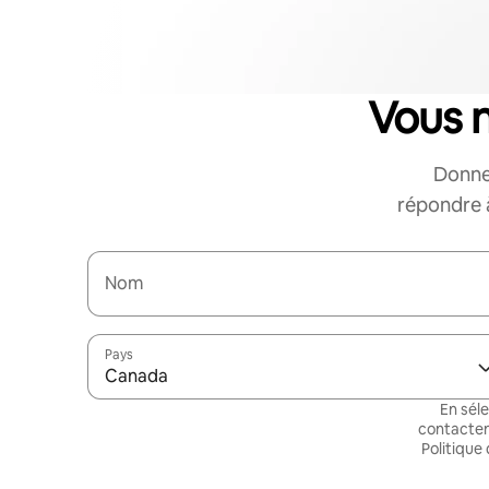
Vous 
Donne
répondre à
Nom
Pays
Canada
En sél
contacten
Politique 