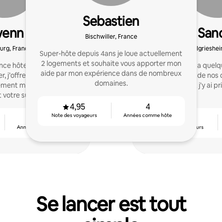
Sebastien
wenn
San
Bischwiller, France
urg, France
Pfulgrieshei
Super-hôte depuis 4ans je loue actuellement
2 logements et souhaite vous apporter mon
nce hôtelière haut de
J'ai démarré il y a que
aide par mon expérience dans de nombreux
, j’offre une expérience
ma maison lors de nos
domaines.
tement maîtrisée. Mon
et j'y ai pr
t votre succès
4,95
4
Note des voyageurs
Années comme hôte
2
4,91
Années comme hôte
Note des voyageurs
Se lancer est tout