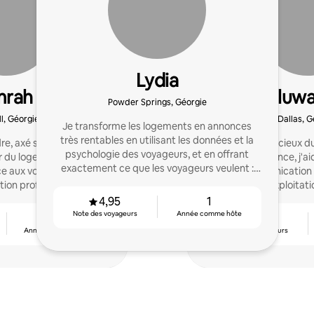
Lydia
mrah
Oluwa
Powder Springs, Géorgie
l, Géorgie
Dallas, G
Je transforme les logements en annonces
très rentables en utilisant les données et la
e, axé sur les résultats,
Superhôte soucieux du
psychologie des voyageurs, et en offrant
r du logement en offrant
3 ans d'expérience, j'ai
exactement ce que les voyageurs veulent :
ce aux voyageurs et en
gérer la communication 
des expériences 5 étoiles, des commodités et
ion professionnelle.
calendrier et l'exploitat
du confort.
trac
4,95
1
Note des voyageurs
Année comme hôte
4
4,90
Années comme hôte
Note des voyageurs