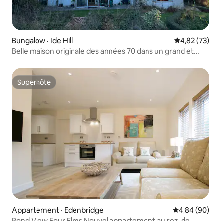
Bungalow · Ide Hill
Note moyenne
4,82 (73)
Belle maison originale des années 70 dans un grand et
magnifique jardin
Superhôte
Superhôte
Appartement · Edenbridge
Note moyenne
4,84 (90)
Pond View Four Elms Nouvel appartement au rez-de-