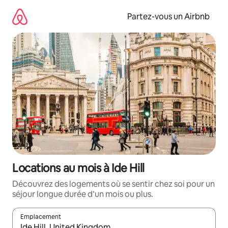
Aller
directement
Partez-vous un Airbnb
au
contenu
Locations au mois à Ide Hill
Découvrez des logements où se sentir chez soi pour un
séjour longue durée d’un mois ou plus.
Emplacement
Quand les résultats sont affichés, parcourez-les en utilisant les 