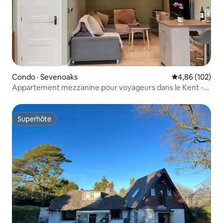
Condo · Sevenoaks
Note moyenne 
4,86 (102)
Appartement mezzanine pour voyageurs dans le Kent -
Lit double XL
Superhôte
Superhôte