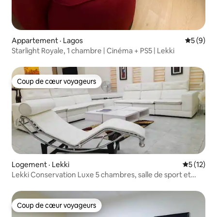
Appartement · Lagos
Note moy
5 (9)
Starlight Royale, 1 chambre | Cinéma + PS5 | Lekki
Coup de cœur voyageurs
Coup de cœur voyageurs
Logement · Lekki
Note moye
5 (12)
Lekki Conservation Luxe 5 chambres, salle de sport et
piscine
Coup de cœur voyageurs
Coup de cœur voyageurs