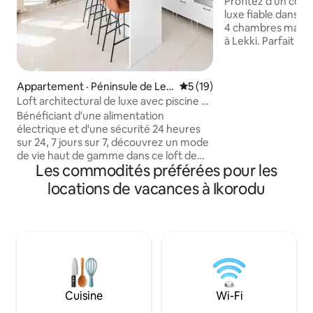
Profitez d'un con
luxe fiable dans c
4 chambres magn
à Lekki. Parfait p
d'affaires, les fami
séjours de fin de s
environnement pai
Appartement · Péninsule de Lek
Note moyenne de 5 sur 5, 
5 (19)
gamme, avec tout
ki
Loft architectural de luxe avec piscine à
besoin pour un séj
Lekki Phase 1
Bénéficiant d'une alimentation
maison bénéficie 
électrique et d'une sécurité 24 heures
électrique ininte
sur 24, 7 jours sur 7, découvrez un mode
sur 24, assurée pa
de vie haut de gamme dans ce loft de
30 kVA, un système
Les commodités préférées pour les
designer architectural à Lekki Phase 1.
une tarification d'
Avec ses hauts plafonds spectaculaires,
locations de vacances à Ikorodu
catégorie A. Avec
son escalier remarquable, ses finitions
haute vitesse fiab
en bois chaleureux, ses intérieurs
sécurisé sur place, 
soignés et ses touches de luxe
pour le télétravail
modernes, cet espace unique allie style
durée et les voyag
et confort avec aisance. Profitez d'une
cuisine entièrement équipée, d'une
télévision intelligente, d'une connexion
Wi-Fi rapide, d'une piscine, d'une salle de
Cuisine
Wi-Fi
sport, de l'électricité 24 heures sur 24,