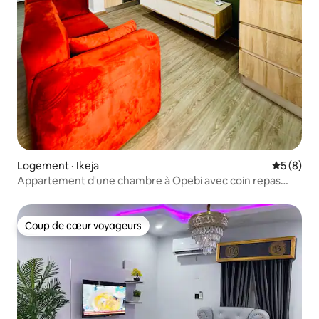
Logement · Ikeja
Note moy
5 (8)
Appartement d'une chambre à Opebi avec coin repas
confortable
Coup de cœur voyageurs
Coup de cœur voyageurs