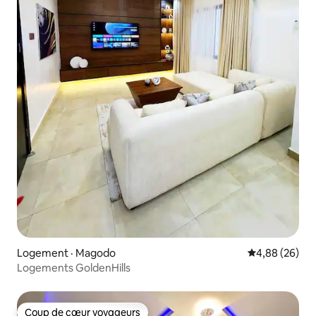
Logement · Magodo
Note moyenne
4,88 (26)
Logements GoldenHills
Coup de cœur voyageurs