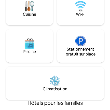
ou que vous passiez simplement du
ondulantes du com
temps à Bolingbrook, ce séjour vous
offrent des rando
offre tout l'espace et les avantages dont
promenades pano
Cuisine
Wi-Fi
vous avez besoin, sans renoncer au
visites de vignobl
confort, à la commodité ou à cette
exploration, reven
magie de voyage supplémentaire.
caractère qui fon
véritable escapad
Stationnement
Piscine
gratuit sur place
Climatisation
Hôtels pour les familles