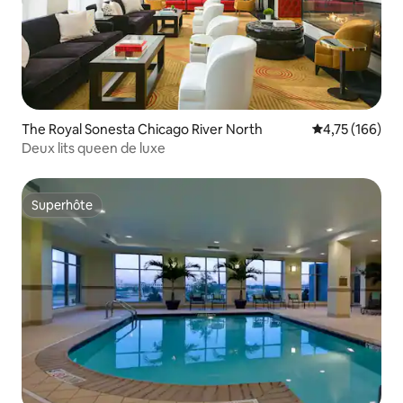
The Royal Sonesta Chicago River North
Note moyenne 
4,75 (166)
Deux lits queen de luxe
Superhôte
Superhôte