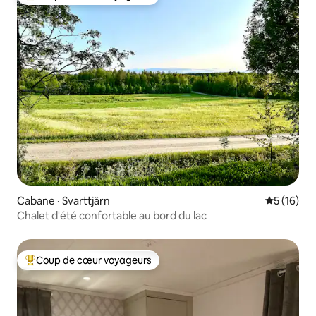
Coup de cœur voyageurs parmi les plus aimés
Cabane · Svarttjärn
Note moye
5 (16)
Chalet d'été confortable au bord du lac
Coup de cœur voyageurs
Coup de cœur voyageurs parmi les plus aimés