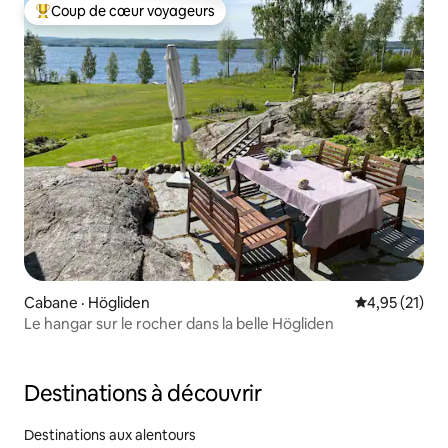
Coup de cœur voyageurs
Coup de cœur voyageurs parmi les plus aimés
Cabane · Högliden
Note moyenne
4,95 (21)
Le hangar sur le rocher dans la belle Högliden
Destinations à découvrir
Destinations aux alentours