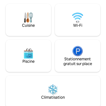
proximité), le vél
terrasse au bord de la rivière, orientée
baignade, la rivièr
vers le sud, qui est équipée d'un gazébo
cinq minutes à pie
et d'un barbecue. En été, imprégnez-
du matin avec vue, 
vous du spa chauffé au bois sous le soleil
sous le soleil de 
de minuit. En hiver, observez les rennes
dans le sauna. À s
Cuisine
Wi-Fi
sur la rivière gelée et les aurores
ville, avec un accè
boréales depuis votre porte. Peut
proximité. Bienve
accueillir confortablement 7 personnes.
chaleureux chalet f
propriété, en plei
Stationnement
Piscine
gratuit sur place
Climatisation