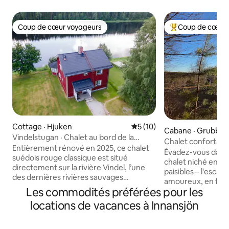
Coup de cœur voyageurs
Coup de cœur 
Coup de cœur voyageurs
Coup de cœur voy
Cottage · Hjuken
Note moyenne de 5 sur 5, 
5 (10)
Cabane · Grubban
Vindelstugan · Chalet au bord de la
Chalet confortable
rivière · Laponie suédoise
Entièrement rénové en 2025, ce chalet
rivière, escapade p
Évadez-vous dans
suédois rouge classique est situé
chalet niché entre 
directement sur la rivière Vindel, l’une
paisibles – l'escap
des dernières rivières sauvages
amoureux, en famil
d’Europe. Lits et draps de qualité
Les commodités préférées pour les
amoureux de la na
hôtelière, cuisine moderne, douche à
accueillir confort
locations de vacances à Innansjön
effet de pluie à l'italienne, téléviseur de
quatre personnes, i
50 po et Wi-Fi à 100 Mbit/s. Détendez-
randonnée (de no
vous près du poêle à bois ou sur la