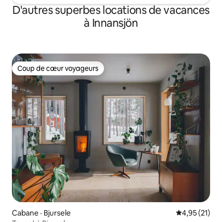
D'autres superbes locations de vacances
à Innansjön
Coup de cœur voyageurs
Coup de cœur voyageurs
Cabane · Bjursele
Note moyenne
4,95 (21)