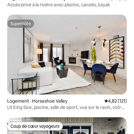
Accès privé à la rivière avec piscine, canoës, kayak
Superhôte
Superhôte
Logement · Horseshoe Valley
Note moyenne 
4,82 (121)
Lit King Size, piscine, salle de sport, vue sur le ravin, votre
escapade !
Coup de cœur voyageurs
Coup de cœur voyageurs