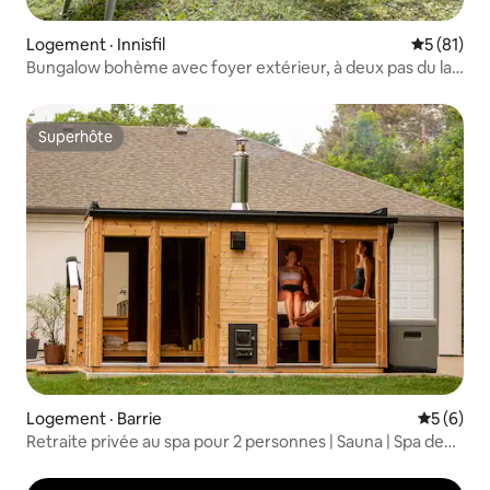
Logement · Innisfil
Note moye
5 (81)
Bungalow bohème avec foyer extérieur, à deux pas du lac
Simcoe
Superhôte
Superhôte
Logement · Barrie
Note moy
5 (6)
Retraite privée au spa pour 2 personnes | Sauna | Spa de
nage |