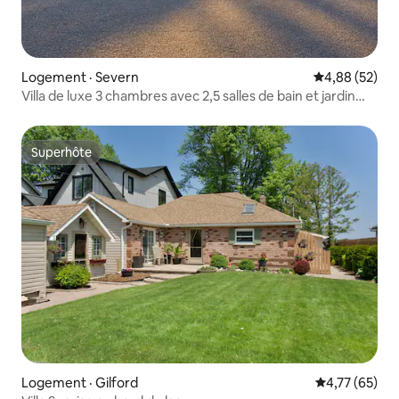
Logement · Severn
Note moyenne
4,88 (52)
Villa de luxe 3 chambres avec 2,5 salles de bain et jardin
lumineux
Superhôte
Superhôte
Logement · Gilford
Note moyenne
4,77 (65)