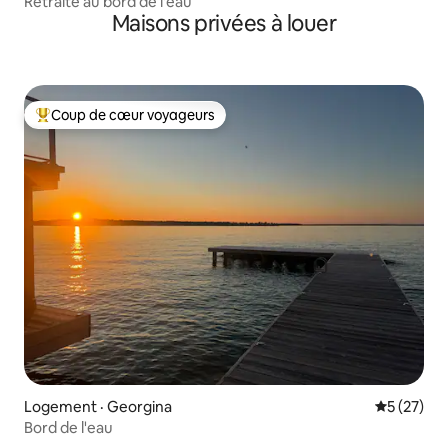
Retraite au bord de l'eau
Maisons privées à louer
Coup de cœur voyageurs
Coup de cœur voyageurs parmi les plus aimés
Logement · Georgina
Note moye
5 (27)
Bord de l'eau