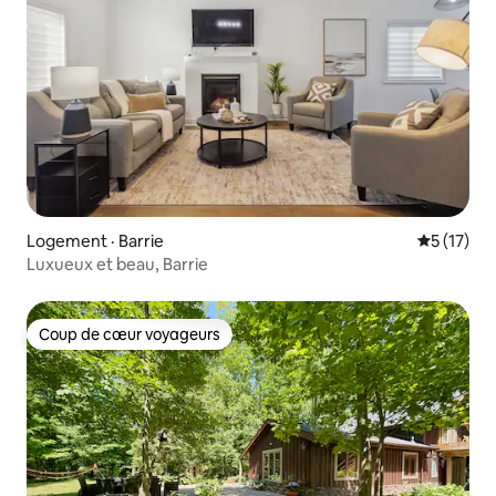
Logement · Barrie
Note moye
5 (17)
Luxueux et beau, Barrie
Coup de cœur voyageurs
Coup de cœur voyageurs