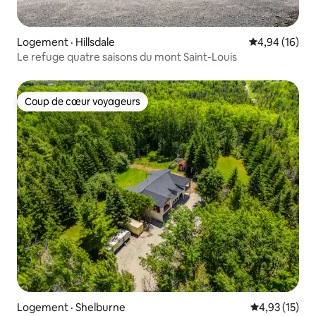
Logement · Hillsdale
Note moyenne
4,94 (16)
Le refuge quatre saisons du mont Saint-Louis
Coup de cœur voyageurs
Coup de cœur voyageurs
Logement · Shelburne
Note moyenne
4,93 (15)