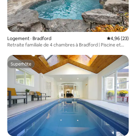
Logement · Bradford
Note moyenne
4,96 (23)
Retraite familiale de 4 chambres à Bradford | Piscine et
terrain de jeux
Superhôte
Superhôte