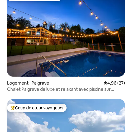
Logement · Palgrave
Note moyenne
4,96 (27)
Chalet Palgrave de luxe et relaxant avec piscine sur
3 acres
Coup de cœur voyageurs
Coup de cœur voyageurs parmi les plus aimés