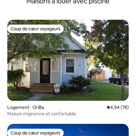
Maisons à louer avec piscine
Coup de cœur voyageurs
Coup de cœur voyageurs
Logement · Orillia
Note moyenne
4,94 (78)
Maison mignonne et confortable
Coup de cœur voyageurs
Coup de cœur voyageurs