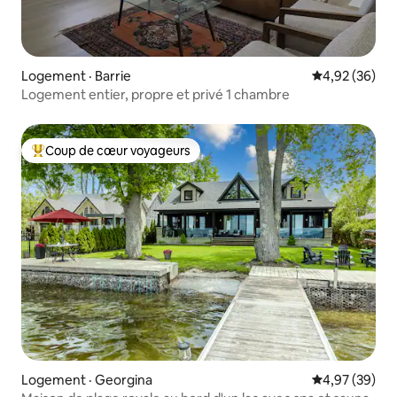
Logement · Barrie
Note moyenne
4,92 (36)
Logement entier, propre et privé 1 chambre
Coup de cœur voyageurs
Coup de cœur voyageurs parmi les plus aimés
Logement · Georgina
Note moyenne
4,97 (39)