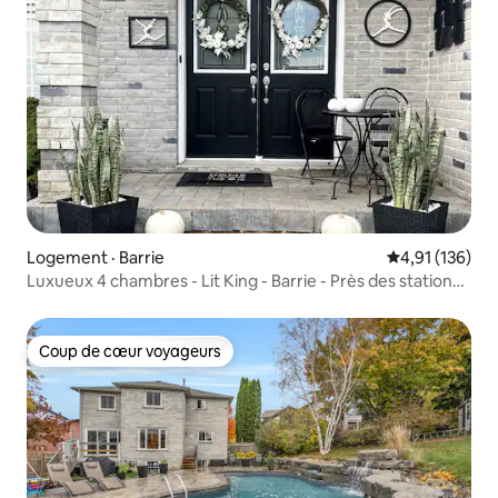
Logement · Barrie
Note moyenne 
4,91 (136)
Luxueux 4 chambres - Lit King - Barrie - Près des stations
de ski
Coup de cœur voyageurs
Coup de cœur voyageurs