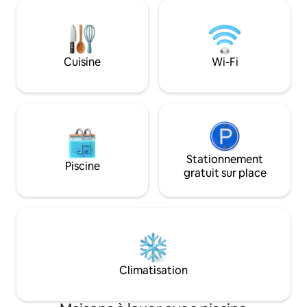
propre et moderne,
chauffage centraux
terrasse arrière,
sur l'eau et la nat
pour enfants. Tro
Cuisine
Wi-Fi
lit King Size et de
Deux salles de bai
Stationnement
Piscine
gratuit sur place
Climatisation