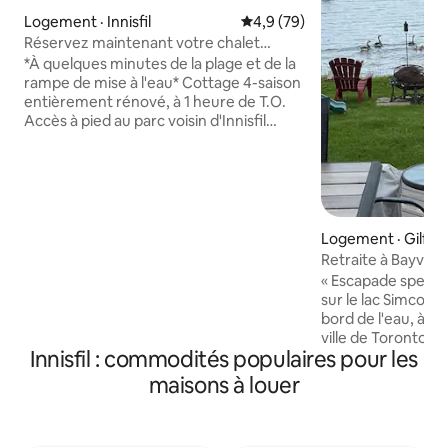
Logement · Innisfil
Note moyenne de 4,9 sur 5, 
4,9 (79)
Réservez maintenant votre chalet
moderne et confortable pour le
*À quelques minutes de la plage et de la
printemps ou l'été
rampe de mise à l'eau* Cottage 4-saison
entièrement rénové, à 1 heure de T.O.
Accès à pied au parc voisin d'Innisfil
Beach et à la place voisine. Profitez de
plusieurs plages de sable fin et de
nombreuses activités de plein air avec
des sentiers, des parcs, une rampe de
mise à l'eau et la pêche toute l'année.
Passez du temps à faire de l'activité
Logement · Gilfor
physique ou simplement à vous
Retraite à Bayvie
détendre en famille, à l'intérieur ou à
2 salles de bain c
« Escapade spectac
l'extérieur. Profitez d'un aménagement
sur le lac Simcoe » Charmante maison au
à aire ouverte avec des plafonds voûtés.
bord de l'eau, à u
Grand terrain clôturé, barbecue et
ville de Toronto. Bienvenue dans la
grand foyer extérieur. Également à
Innisfil : commodités populaires pour les
tranquillité et la beau
proximité : restaurants et
de soleil à couper l
maisons à louer
divertissements. Centre de villégiature
coucher de soleil 
Friday Harbour. Casino d'Innisfil.
la forêt Quai privé, 1 pédalo, 1 planche de
paddle Maison con