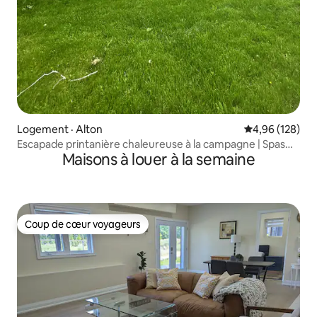
Logement · Alton
Note moyenne 
4,96 (128)
Escapade printanière chaleureuse à la campagne | Spas
Maisons à louer à la semaine
extérieur + foyer extérieur
Coup de cœur voyageurs
Coup de cœur voyageurs