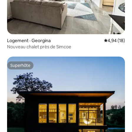
Logement · Georgina
Note moyenne
4,94 (18)
Nouveau chalet près de Simcoe
Superhôte
Superhôte