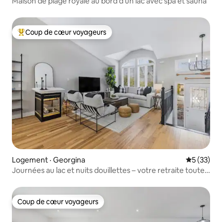
Maison de plage royale au bord d'un lac avec spa et sauna
Coup de cœur voyageurs
Coup de cœur voyageurs parmi les plus aimés
Logement · Georgina
Note moye
5 (33)
Journées au lac et nuits douillettes – votre retraite toute
l'année
Coup de cœur voyageurs
Coup de cœur voyageurs