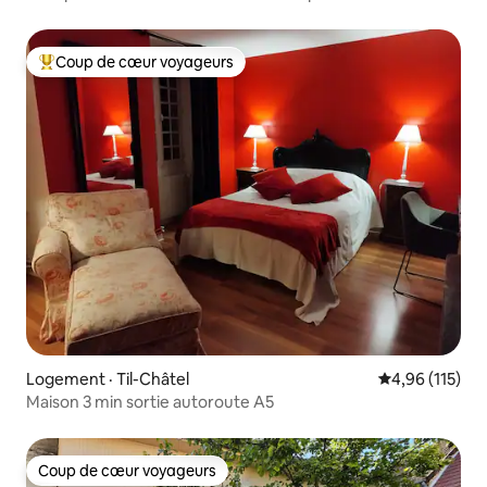
Coup de cœur voyageurs
Coup de cœur voyageurs parmi les plus aimés
Logement · Til-Châtel
Note moyenne 
4,96 (115)
Maison 3 min sortie autoroute A5
Coup de cœur voyageurs
Coup de cœur voyageurs