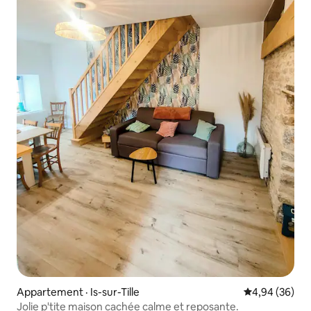
Appartement · Is-sur-Tille
Note moyenne
4,94 (36)
Jolie p'tite maison cachée calme et reposante.