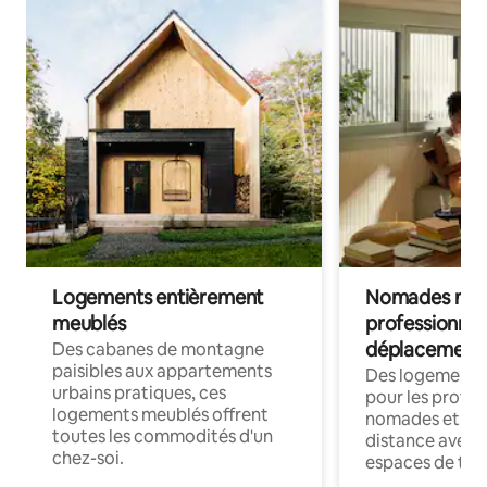
Logements entièrement
Nomades num
meublés
professionnel
déplacement
Des cabanes de montagne
paisibles aux appartements
Des logements
urbains pratiques, ces
pour les profes
logements meublés offrent
nomades et trav
toutes les commodités d'un
distance avec le
chez-soi.
espaces de trav