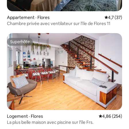
Appartement · Flores
Note moyenn
4,7 (37)
Chambre privée avec ventilateur sur l'île de Flores 11
Superhôte
Superhôte
Logement · Flores
Note moyenne 
4,86 (254)
La plus belle maison avec piscine sur l'île Frs.