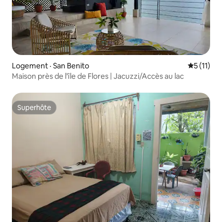
Logement · San Benito
Note moye
5 (11)
Maison près de l'île de Flores | Jacuzzi/Accès au lac
Superhôte
Superhôte