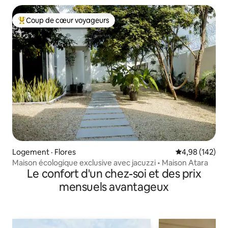
Coup de cœur voyageurs
Coup de cœur voyageurs parmi les plus aimés
Logement · Flores
Note moyenne 
4,98 (142)
Maison écologique exclusive avec jacuzzi • Maison Atara
Le confort d'un chez-soi et des prix
mensuels avantageux