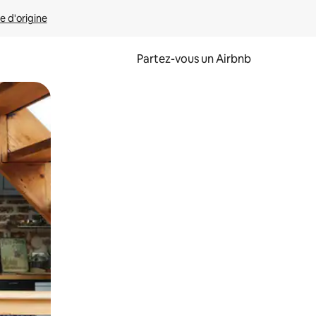
e d'origine
Partez-vous un Airbnb
et en les faisant glisser.