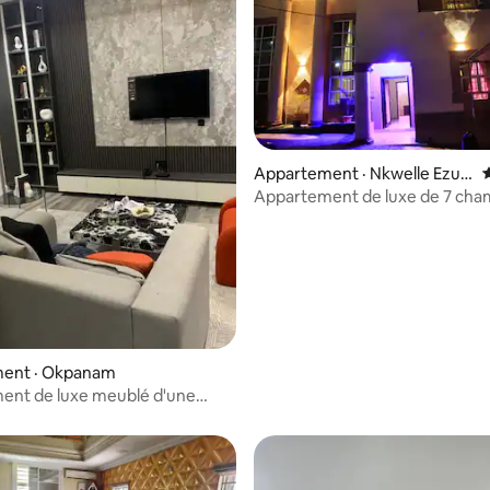
Appartement · Nkwelle Ezun
aka
Appartement de luxe de 7 cha
avec salle de bain attenante
ent · Okpanam
ent de luxe meublé d'une
 Asaba