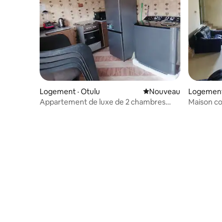
Logement · Otulu
Nouvel hébergement
Nouveau
Logement
Appartement de luxe de 2 chambres
Maison co
près de l'aéroport d'Asaba
calme