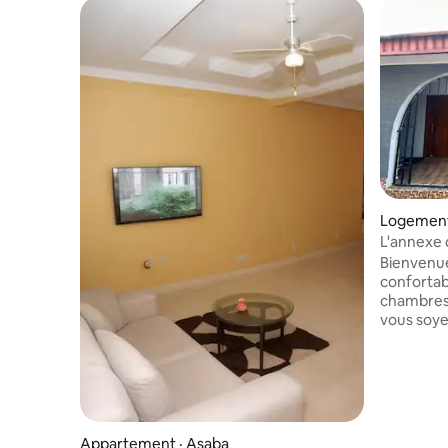
Logement
L'annexe 
Bienvenue
conforta
chambres
vous soyez
détendre,
alimentat
24 h/24 et
Internet 
connecté.
confort so
Appartement · Asaba