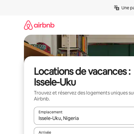
Aller
Une pa
directement
au
contenu
Locations de vacances :
Issele-Uku
Trouvez et réservez des logements uniques su
Airbnb.
Emplacement
Quand les résultats sont affichés, parcourez-les en 
Arrivée