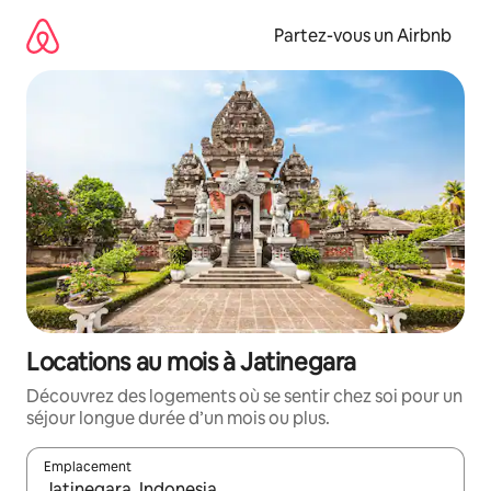
Aller
directement
Partez-vous un Airbnb
au
contenu
Locations au mois à Jatinegara
Découvrez des logements où se sentir chez soi pour un
séjour longue durée d’un mois ou plus.
Emplacement
Quand les résultats sont affichés, parcourez-les en utilisant les 