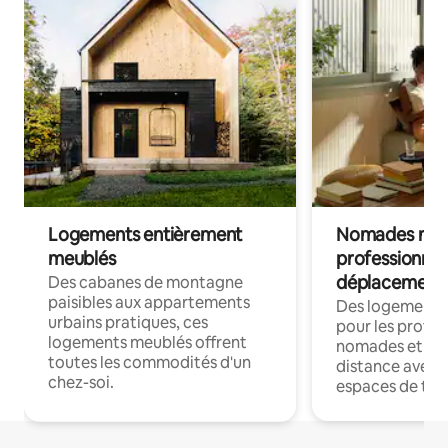
Logements entièrement
Nomades num
meublés
professionnel
déplacement
Des cabanes de montagne
paisibles aux appartements
Des logements
urbains pratiques, ces
pour les profes
logements meublés offrent
nomades et trav
toutes les commodités d'un
distance avec le
chez-soi.
espaces de trav