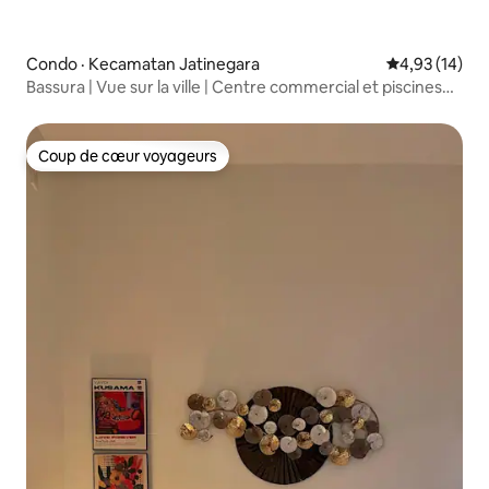
Condo · Kecamatan Jatinegara
Note moyenne
4,93 (14)
Bassura | Vue sur la ville | Centre commercial et piscines
en dessous
Coup de cœur voyageurs
Coup de cœur voyageurs