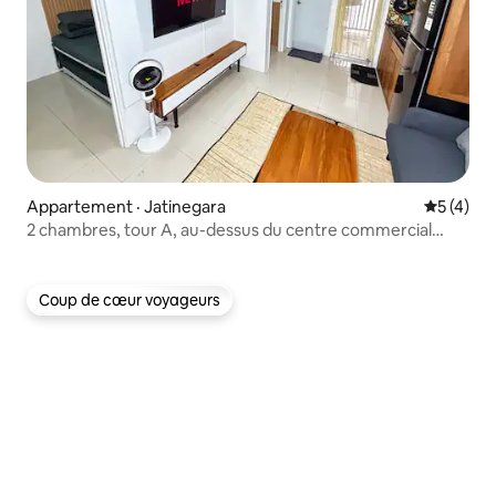
Appartement · Jatinegara
Note moy
5 (4)
2 chambres, tour A, au-dessus du centre commercial
@Bassura
Coup de cœur voyageurs
Coup de cœur voyageurs