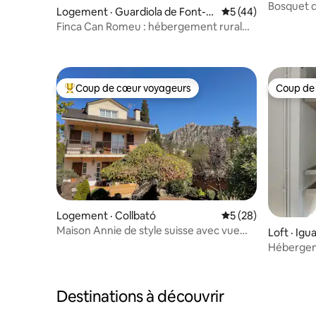
Bosquet d
Logement · Guardiola de Font-R
Note moyenne de 5
5 (44)
ubí
Finca Can Romeu : hébergement rural
entre vignes
Coup de cœur voyageurs
Coup de
Coup de cœur voyageurs parmi les plus aimés
Coup de
Logement · Collbató
Note moyenne de 5
5 (28)
Maison Annie de style suisse avec vue
Loft · Igu
sur Montserrat
Hébergem
Destinations à découvrir