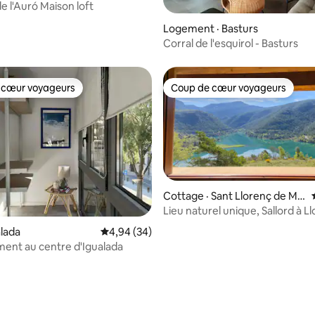
e l'Auró Maison loft
 sur 5, 44 commentaires
Logement · Basturs
Corral de l'esquirol - Basturs
 cœur voyageurs
Coup de cœur voyageurs
 cœur voyageurs
Coup de cœur voyageurs
Cottage · Sant Llorenç de Mo
runys
Lieu naturel unique, Sallord à Ll
 sur 5, 28 commentaires
Cavall.
alada
Note moyenne de 4,94 sur 5, 34 commentai
4,94 (34)
ent au centre d'Igualada