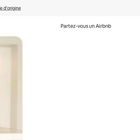
e d'origine
Partez-vous un Airbnb
et en les faisant glisser.