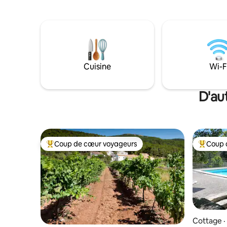
bain complètes, deux toilettes séparées,
moderniste
un sauna familial et des vues incroyables
Spectacul
sur la mer. Terrain privé, parking et
restaurant
piscine. Grand barbecue et salle à
village/de 
manger et salon extérieurs.
supermarc
Cuisine
Wi-F
D'au
Coup de cœur voyageurs
Coup 
Coup de cœur voyageurs parmi les plus aimés
Coup de 
Cottage ·