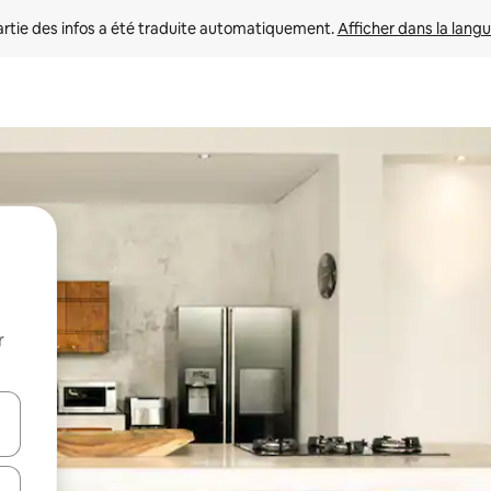
rtie des infos a été traduite automatiquement. 
Afficher dans la langu
r
utilisant les flèches vers le haut et vers le bas, ou en appuyant dessus 