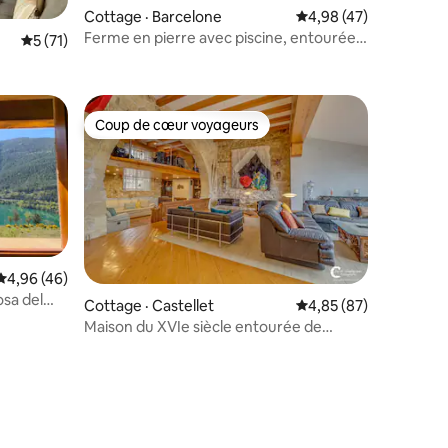
Cottage · Barcelone
Note moyenne de 4,98
4,98 (47)
Ferme en pierre avec piscine, entourée
Note moyenne de 5 sur 5, 71 commentaires
5 (71)
de champs.
Coup de cœur voyageurs
Coup de cœur voyageurs
Note moyenne de 4,96 sur 5, 46 commentaires
4,96 (46)
osa del
Cottage · Castellet
Note moyenne de 4,85
4,85 (87)
Maison du XVIe siècle entourée de
res
vignobles