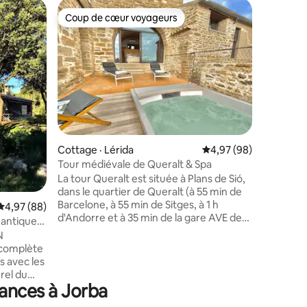
Logement 
Coup de cœur voyageurs
Coup de
les plus aimés
Coup de cœur voyageurs
Coup de
ú
Magnifiqu
plage
Profitez 
cette ma
d'espace 
calme av
Entièreme
trois ch
playroom 
jouer, de 
res
douche et
Cottage · Lérida
Note moyenne de 4,97
4,97 (98)
spectacul
Tour médiévale de Queralt & Spa
picina pr
La tour Queralt est située à Plans de Sió,
confortab
dans le quartier de Queralt (à 55 min de
extérieur
Barcelone, à 55 min de Sitges, à 1 h
Note moyenne de 4,97 sur 5, 88 commentaires
4,97 (88)
sport ave
d'Andorre et à 35 min de la gare AVE de
antique
aussi fac
Lleida). Cette tour du 16e siècle
N
entièrement restaurée peut accueillir
jusqu'à 6 personnes (4 adultes dans deux
s avec les
chambres doubles et 1 adulte ou 2
rel du
enfants sur le canapé-lit). Il a des finitions
ances à Jorba
de qualité supérieure, un jardin dans
la Costa