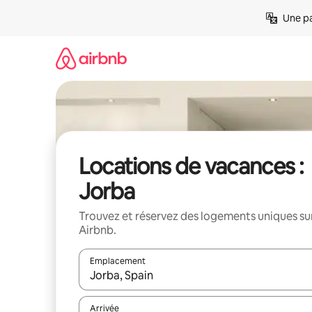
Aller
Une pa
directement
au
contenu
Locations de vacances :
Jorba
Trouvez et réservez des logements uniques su
Airbnb.
Emplacement
Quand les résultats sont affichés, parcourez-les en 
Arrivée