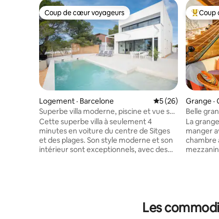
Coup de cœur voyageurs
Coup 
Coup de cœur voyageurs
Coup de 
Logement · Barcelone
Note moyenne de 5
5 (26)
Grange · 
Superbe villa moderne, piscine et vue sur
Belle gran
la mer, 8 couchages
Cette superbe villa à seulement 4
La grange 
minutes en voiture du centre de Sitges
manger av
et des plages. Son style moderne et son
chambre a
intérieur sont exceptionnels, avec des
mezzanine
finitions modernes haut de gamme.
lit dans l
L'espace et la vue font de cette villa l'une
d'une dou
des plus belles de la région. Une vue
pouvoir a
spectaculaire sur l'océan, les Sitges et les
vous vous douchez
montagnes vous couperont le souffle.
et rivièr
Les commodit
Les 4 chambres doubles sont
ensemble
impeccablement finies, avec 3 salles de
église ro