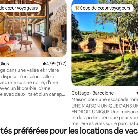
de cœur voyageurs
Coup de cœur voyageurs
cœur voyageurs parmi les plus aimés
Coup de cœur voyageurs parmi 
 sur 5, 26 commentaires
Olius
Note moyenne de 4,99 sur 5, 177 commentai
4,99 (177)
ge dans une vallée et rivière
dispose d'un salon-salle à
ec une cuisine noire, d'une
vec un lit double, d'une
Cottage · Barcelone
 avec deux lits et d'un canapé-
Maison pour une escapade rom
e salon. Elle dispose également
avec une vue imprenable
UNE MAISON UNIQUE DANS U
ble douche avec fenêtre pour
ENDROIT UNIQUE Une maison complète
dmirer la nature pendant que
et des jardins rien que pour vou
. Cheminée, piscine
meilleures vues sur le parc natu
e. Et un environnement avec un
és préférées pour les locations de vac
Montseny. À seulement 1 heure de route
 monumental formé par une
de Barcelone, de Gérone et de 
mane avec crypte, un cimetière