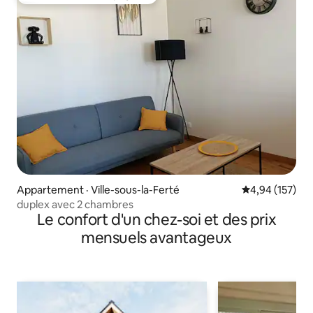
Coup de cœur voyageurs parmi les plus aimés
Appartement · Ville-sous-la-Ferté
Note moyenne 
4,94 (157)
duplex avec 2 chambres
Le confort d'un chez-soi et des prix
mensuels avantageux