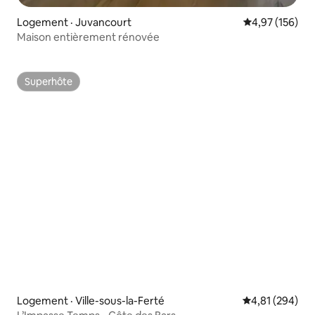
Logement · Juvancourt
Note moyenne 
4,97 (156)
Maison entièrement rénovée
Superhôte
Superhôte
Logement · Ville-sous-la-Ferté
Note moyenne 
4,81 (294)