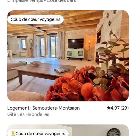
L’Impasse Temps - Côte des Bars
Coup de cœur voyageurs
Coup de cœur voyageurs
Logement · Semoutiers-Montsaon
Note moyenne
4,97 (29)
Gîte Les Hirondelles
Coup de cœur voyageurs