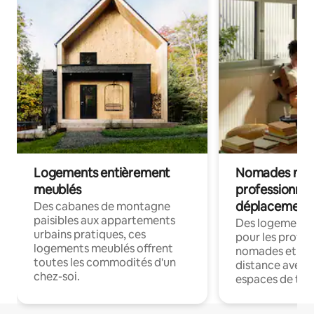
Logements entièrement
Nomades num
meublés
professionnel
déplacement
Des cabanes de montagne
paisibles aux appartements
Des logements
urbains pratiques, ces
pour les profes
logements meublés offrent
nomades et trav
toutes les commodités d'un
distance avec le
chez-soi.
espaces de trav