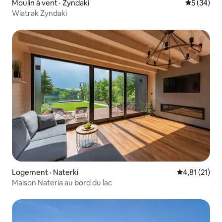
Moulin à vent · Zyndaki
Note moye
5 (34)
Wiatrak Zyndaki
Logement · Naterki
Note moyenne
4,81 (21)
Maison Nateria au bord du lac