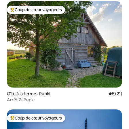
Coup de cœur voyageurs
Coup de cœur voyageurs parmi les plus aimés
Gîte à la ferme · Pupki
Note moye
5 (21)
Arrêt ZaPupie
Coup de cœur voyageurs
Coup de cœur voyageurs parmi les plus aimés