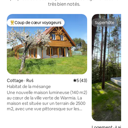
très bien notés.
Coup de cœur voyageurs
Superhôte
Coup de cœur voyageurs parmi les plus aimés
Superhôte
Cottage · Ruś
Note moyenne de 5 sur 5, 
5 (43)
Habitat de la mésange
Une nouvelle maison lumineuse (140 m2)
au cœur de la ville verte de Warmia. La
maison est située sur un terrain de 2500
m2, avec une vue pittoresque sur les
collines et les forêts. L'habitat est situé
dans le village de Ruś, à 7 km d'Olsztyn,
sur une colline, à proximité de plusieurs
Logement · Łajs