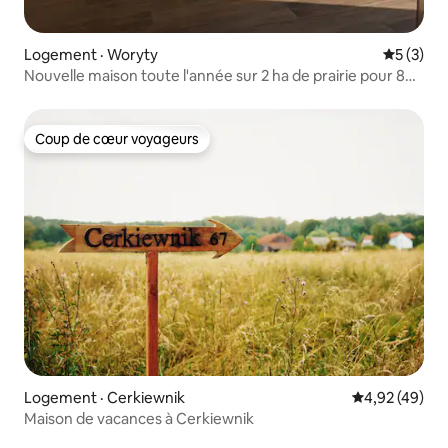
Logement · Woryty
Note moy
5 (3)
Nouvelle maison toute l'année sur 2 ha de prairie pour 8
personnes
Coup de cœur voyageurs
Coup de cœur voyageurs
Logement · Cerkiewnik
Note moyenne
4,92 (49)
Maison de vacances à Cerkiewnik